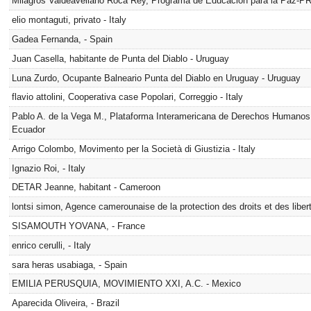
Milagros Valdeavellano Roca Rey, Programa de Educación para la Paz-
elio montaguti, privato - Italy
Gadea Fernanda, - Spain
Juan Casella, habitante de Punta del Diablo - Uruguay
Luna Zurdo, Ocupante Balneario Punta del Diablo en Uruguay - Uruguay
flavio attolini, Cooperativa case Popolari, Correggio - Italy
Pablo A. de la Vega M., Plataforma Interamericana de Derechos Humanos
Ecuador
Arrigo Colombo, Movimento per la Società di Giustizia - Italy
Ignazio Roi, - Italy
DETAR Jeanne, habitant - Cameroon
lontsi simon, Agence camerounaise de la protection des droits et des li
SISAMOUTH YOVANA, - France
enrico cerulli, - Italy
sara heras usabiaga, - Spain
EMILIA PERUSQUIA, MOVIMIENTO XXI, A.C. - Mexico
Aparecida Oliveira, - Brazil