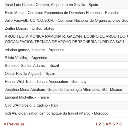
José Luis Carcela Gamero, Arquitecto en Sevilla - Spain
Elsie Monge, Comision Ecumenica de Derechos Humanos - Ecuador
Julio Faravelli, CO.N.O.S.UR. - Comisión Nacional de Organizaciones Soc
Zeitlin Marian, - United States
ARQUITECTA MONICA RAMONA R. GALVAN, EQUIPO DE ARQUITECTU
ORGANIZACION TECNICA DE APOYO PERSONERIA JURIDICA 84/11 - A
cristian gomez, zeitgeist - Argentina
Silvia Villalba, - Argentina
Berenice Gehlen Adams, - Brazil
Oscar Revilla Alguacil, - Spain
Reiner Wild, Berlin Tenant Association - Germany
Josefina Mena-Abraham, Grupo de Tecnología Alternativa SC - Mexico
Léonard Michelle, - France
Ciro D'Ambrosio, cittadino - Italy
lotfi Ali, organisation démocratique du travail /Maroc - Morocco
« Previous
1
2
3
4
5
6
7
8