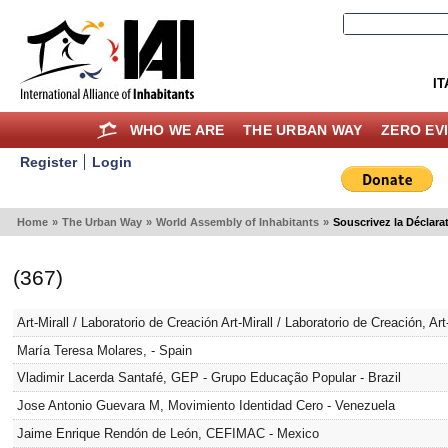
IT
WHO WE ARE
THE URBAN WAY
ZERO EV
Register
Login
Home
»
The Urban Way
»
World Assembly of Inhabitants
»
Souscrivez la Déclara
(367)
Art-Mirall / Laboratorio de Creación Art-Mirall / Laboratorio de Creación, Art
María Teresa Molares, - Spain
Vladimir Lacerda Santafé, GEP - Grupo Educação Popular - Brazil
Jose Antonio Guevara M, Movimiento Identidad Cero - Venezuela
Jaime Enrique Rendón de León, CEFIMAC - Mexico