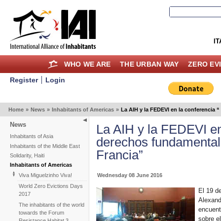
IT
WHO WE ARE
THE URBAN WAY
ZERO EV
Register
Login
Home
»
News
»
Inhabitants of Americas
»
La AIH y la FEDEVI en la conferencia 
News
La AIH y la FEDEVI en
Inhabitants of Asia
derechos fundamental
Inhabitants of the Middle East
Francia”
Solidarity, Haiti
Inhabitants of Americas
Wednesday 08 June 2016
Viva Miguelzinho Viva!
World Zero Evictions Days
El 19 d
2017
Alexand
The inhabitants of the world
encuent
towards the Forum
sobre e
Resistance Habitat 3