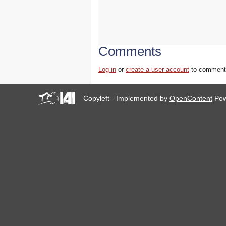
Comments
Log in
or
create a user account
to comment
Copyleft - Implemented by
OpenContent
Pow