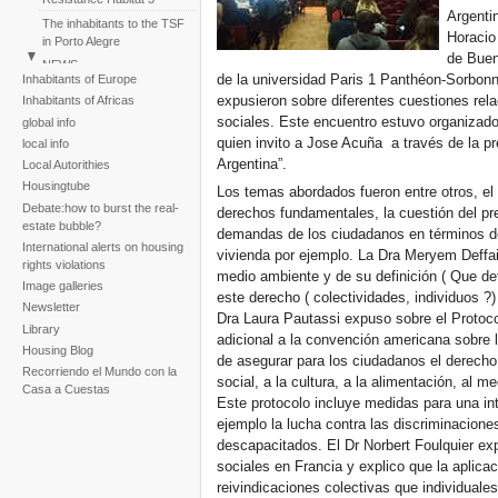
Argenti
The inhabitants to the TSF
Horacio
in Porto Alegre
de Buen
NEWS
de la universidad Paris 1 Panthéon-Sorbonn
Inhabitants of Europe
Perú: Huáscar Residents
expusieron sobre diferentes cuestiones rel
Inhabitants of Africas
March
sociales. Este encuentro estuvo organizado 
global info
Reportaje fotogràfico sobre
quien invito a Jose Acuña a través de la pre
local info
la tragedia de la tormenta
Argentina”.
Local Autorithies
Noel
Housingtube
Los temas abordados fueron entre otros, e
Debate:how to burst the real-
derechos fundamentales, la cuestión del pr
estate bubble?
demandas de los ciudadanos en términos d
International alerts on housing
vivienda por ejemplo. La Dra Meryem Deffai
rights violations
medio ambiente y de su definición ( Que def
Image galleries
este derecho ( colectividades, individuos ?
Newsletter
Dra Laura Pautassi expuso sobre el Protoc
Library
adicional a la convención americana sobr
Housing Blog
de asegurar para los ciudadanos el derecho 
Recorriendo el Mundo con la
social, a la cultura, a la alimentación, al m
Casa a Cuestas
Este protocolo incluye medidas para una in
ejemplo la lucha contra las discriminacione
descapacitados. El Dr Norbert Foulquier ex
sociales en Francia y explico que la aplica
reivindicaciones colectivas que individuales