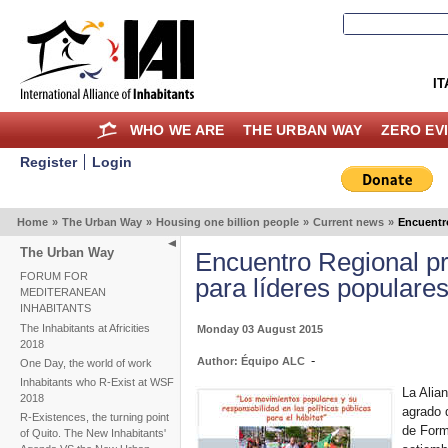
IT
WHO WE ARE
THE URBAN WAY
ZERO EV
Register
Login
Home
»
The Urban Way
»
Housing one billion people
»
Current news
»
Encuentro
The Urban Way
Encuentro Regional p
FORUM FOR
para líderes populare
MEDITERANEAN
INHABITANTS
The Inhabitants at Africities
Monday 03 August 2015
2018
-
Author: Équipo ALC
One Day, the world of work
Inhabitants who R-Exist at WSF
La Alia
2018
agrado 
R-Existences, the turning point
de Form
of Quito. The New Inhabitants'