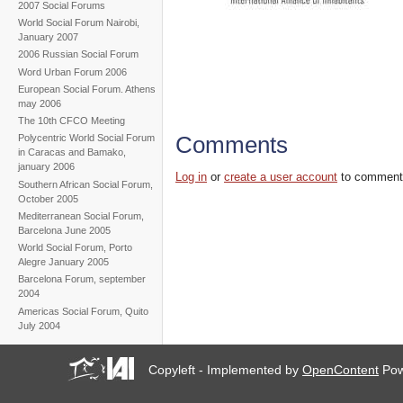
2007 Social Forums
World Social Forum Nairobi,
January 2007
2006 Russian Social Forum
Word Urban Forum 2006
European Social Forum. Athens
may 2006
The 10th CFCO Meeting
Comments
Polycentric World Social Forum
in Caracas and Bamako,
january 2006
Log in
or
create a user account
to comment
Southern African Social Forum,
October 2005
Mediterranean Social Forum,
Barcelona June 2005
World Social Forum, Porto
Alegre January 2005
Barcelona Forum, september
2004
Americas Social Forum, Quito
July 2004
Copyleft - Implemented by
OpenContent
Pow