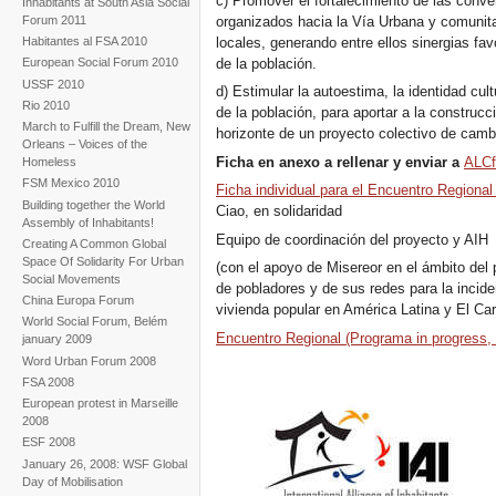
c) Promover el fortalecimiento de las conve
Inhabitants at South Asia Social
organizados hacia la Vía Urbana y comunitar
Forum 2011
locales, generando entre ellos sinergias fa
Habitantes al FSA 2010
de la población.
European Social Forum 2010
USSF 2010
d) Estimular la autoestima, la identidad cul
Rio 2010
de la población, para aportar a la construcc
March to Fulfill the Dream, New
horizonte de un proyecto colectivo de camb
Orleans – Voices of the
Ficha en anexo a rellenar y enviar a
ALCf
Homeless
FSM Mexico 2010
Ficha individual para el Encuentro Regional 
Building together the World
Ciao, en solidaridad
Assembly of Inhabitants!
Equipo de coordinación del proyecto y AIH
Creating A Common Global
Space Of Solidarity For Urban
(con el apoyo de Misereor en el ámbito de
Social Movements
de pobladores y de sus redes para la inciden
China Europa Forum
vivienda popular en América Latina y El Car
World Social Forum, Belém
Encuentro Regional (Programa in progress, 
january 2009
Word Urban Forum 2008
FSA 2008
European protest in Marseille
2008
ESF 2008
January 26, 2008: WSF Global
Day of Mobilisation