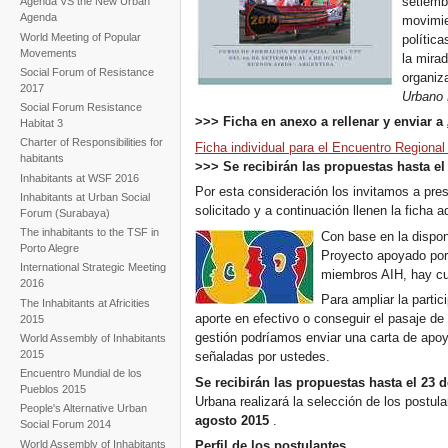
setiemb
Agenda VS the New Urban
Agenda
movimie
World Meeting of Popular
política
Movements
la mirad
Social Forum of Resistance
organiz
2017
Urbano M
Social Forum Resistance
>>> Ficha en anexo a rellenar y enviar a
Habitat 3
Charter of Responsibilities for
Ficha individual para el Encuentro Regional 
habitants
>>> Se recibirán las propuestas hasta el
Inhabitants at WSF 2016
Por esta consideración los invitamos a pres
Inhabitants at Urban Social
solicitado y a continuación llenen la ficha a
Forum (Surabaya)
The inhabitants to the TSF in
Con base en la disponi
Porto Alegre
Proyecto apoyado por 
International Strategic Meeting
miembros AIH, hay cup
2016
Para ampliar la parti
The Inhabitants at Africities
aporte en efectivo o conseguir el pasaje de
2015
gestión podríamos enviar una carta de apoy
World Assembly of Inhabitants
2015
señaladas por ustedes.
Encuentro Mundial de los
Se recibirán las propuestas hasta el 23 
Pueblos 2015
Urbana realizará la selección de los postu
People's Alternative Urban
agosto 2015
.
Social Forum 2014
World Assembly of Inhabitants
Perfil de los postulantes