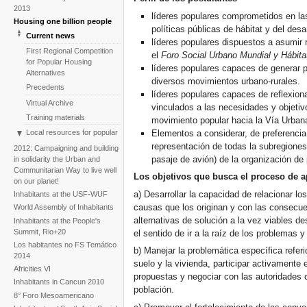
2013
líderes populares comprometidos en las
Housing one billion people
políticas públicas de hábitat y del desa
Current news
líderes populares dispuestos a asumir 
First Regional Competition
el
Foro Social Urbano Mundial y Hábitat
for Popular Housing
líderes populares capaces de generar p
Alternatives
diversos movimientos urbano-rurales.
Precedents
líderes populares capaces de reflexion
Virtual Archive
vinculados a las necesidades y objetiv
Training materials
movimiento popular hacia la Vía Urban
Elementos a considerar, de preferencia
Local resources for popular
housing alternative policies
representación de todas la subregiones
2012: Campaigning and building
Blog: Territorios,
pasaje de avión) de la organización de
in solidarity the Urban and
Gobernanza y Democracia
Communitarian Way to live well
Los objetivos que busca el proceso de a
on our planet!
a) Desarrollar la capacidad de relacionar lo
Inhabitants at the USF-WUF
causas que los originan y con las consecuen
World Assembly of Inhabitants
alternativas de solución a la vez viables de
Inhabitants at the People's
Summit, Rio+20
el sentido de ir a la raíz de los problemas y
Los habitantes no FS Temático
b) Manejar la problemática específica referi
2014
suelo y la vivienda, participar activamente
Africities VI
propuestas y negociar con las autoridades 
Inhabitants in Cancun 2010
población.
8° Foro Mesoamericano