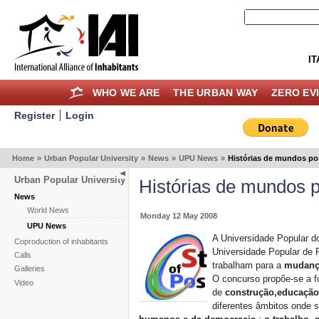
IT
WHO WE ARE
THE URBAN WAY
ZERO EV
Register
Login
Home
»
Urban Popular University
»
News
»
UPU News
»
Histórias de mundos po
Urban Popular University
Histórias de mundos p
News
World News
Monday 12 May 2008
UPU News
A Universidade Popular d
Coproduction of inhabitants
Universidade Popular de
Calls
trabalham para a
mudança
Galleries
O concurso propõe-se a f
Video
de
construção,educação,
diferentes âmbitos onde s