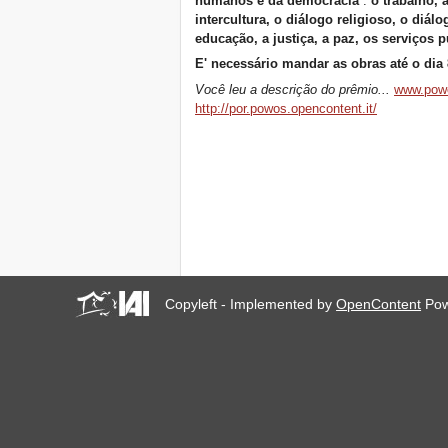
humanos e da democracia
:
o trabalho, 
intercultura, o diálogo religioso, o diál
educação, a justiça, a paz, os serviços 
E' necessário mandar as obras até o dia
Você leu a descrição do prêmio...
www.pow
http://por.powos.opencontent.it/
Copyleft - Implemented by
OpenContent
Pow