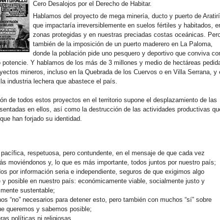
Cero Desalojos por el Derecho de Habitar.
Hablamos del proyecto de mega minería, ducto y puerto de Aratirí
que impactaría irreversiblemente en suelos fértiles y habitados, e
zonas protegidas y en nuestras preciadas costas oceánicas. Per
también de la imposición de un puerto maderero en La Paloma,
donde la población pide uno pesquero y deportivo que conviva co
lo potencie. Y hablamos de los más de 3 millones y medio de hectáreas pedid
oyectos mineros, incluso en la Quebrada de los Cuervos o en Villa Serrana, y
la industria lechera que abastece el país.
ón de todos estos proyectos en el territorio supone el desplazamiento de las
sentadas en ellos, así como la destrucción de las actividades productivas qu
y que han forjado su identidad.
pacífica, respetuosa, pero contundente, en el mensaje de que cada vez
s moviéndonos y, lo que es más importante, todos juntos por nuestro país;
os por información seria e independiente, seguros de que exigimos algo
 y posible en nuestro país: económicamente viable, socialmente justo y
lmente sustentable;
s “no” necesarios para detener esto, pero también con muchos “sí” sobre
que queremos y sabemos posible;
ras políticas ni religiosas.