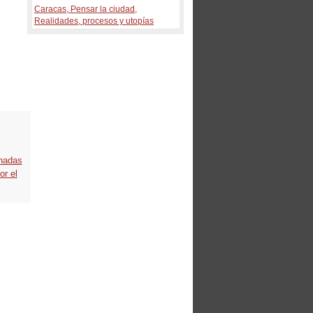
Caracas, Pensar la ciudad,
Realidades, procesos y utopías
nadas
or el