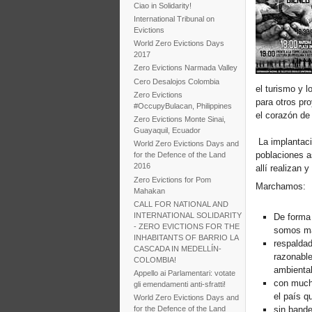
Ciao in Solidarity!
International Tribunal on
Evictions
World Zero Evictions Days
2017
Zero Evictions Narmada Valley
Cero Desalojos Colombia
el turismo y 
Zero Evictions
para otros pr
#OccupyBulacan, Philippines
el corazón de 
Zero Evictions Monte Sinai,
Guayaquil, Ecuador
La implantaci
World Zero Evictions Days and
poblaciones a
for the Defence of the Land
2016
allí realizan 
Zero Evictions for Pom
Marchamos:
Mahakan
CALL FOR NATIONAL AND
INTERNATIONAL SOLIDARITY
De forma 
- ZERO EVICTIONS FOR THE
somos má
INHABITANTS OF BARRIO LA
respaldad
CASCADA IN MEDELLÍN-
razonable
COLOMBIA!
ambienta
Appello ai Parlamentari: votate
con mucho
gli emendamenti anti-sfratti!
el país 
World Zero Evictions Days and
for the Defence of the Land
sin bande