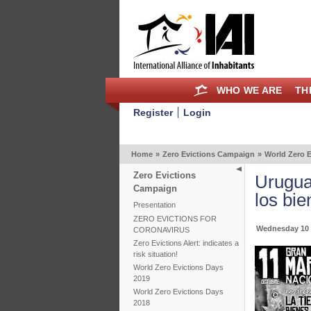
WHO WE ARE
TH
Register
Login
Home
»
Zero Evictions Campaign
»
World Zero E
Zero Evictions
Urugua
Campaign
los bie
Presentation
ZERO EVICTIONS FOR
Wednesday 10 
CORONAVIRUS
Zero Evictions Alert: indicates a
risk situation!
World Zero Evictions Days
2019
World Zero Evictions Days
2018