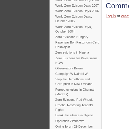
Comme
World Zero Eviction Days 2007
World Zero Eviction Days 2006
Log in
or
crea
World Zero Eviction Days,
October 2005
World Zero Eviction Days,
October 2004
Zero Evictions Hungary
Repensar Bon Pastor con Cero
Desalojos!
Zero evictions in Nigeria
Zero Evictions for Palestinians,
NOW
Observatory Belem
Campaign W Nairobi W
Stop the Demolitions and
Corruption in New Orleans!
Forced evictions in Chennai
(Madras)
Zero Evictions Red Wheels
Croatia: Restoring Tenant’s
Rights
Break the silence in Nigeria
Operation Zimbabwe
Online forum 29 December