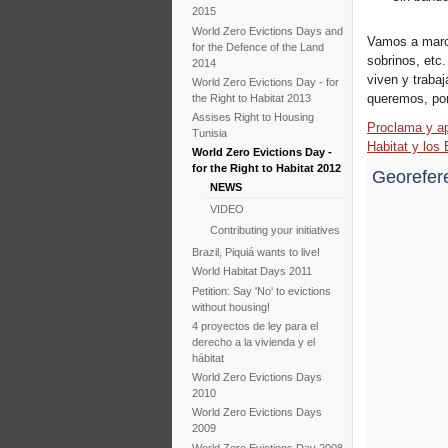
2015
World Zero Evictions Days and
Vamos a march
for the Defence of the Land
sobrinos, etc.
2014
viven y traba
World Zero Evictions Day - for
queremos, por 
the Right to Habitat 2013
Assises Right to Housing
Proclama y ap
Tunisia
Habitat y los
World Zero Evictions Day -
for the Right to Habitat 2012
Georefer
NEWS
VIDEO
Contributing your initiatives
Brazil, Piquiá wants to live!
World Habitat Days 2011
Petition: Say 'No' to evictions
without housing!
4 proyectos de ley para el
derecho a la vivienda y el
hábitat
World Zero Evictions Days
2010
World Zero Evictions Days
2009
World Zero Evictions Day 2008