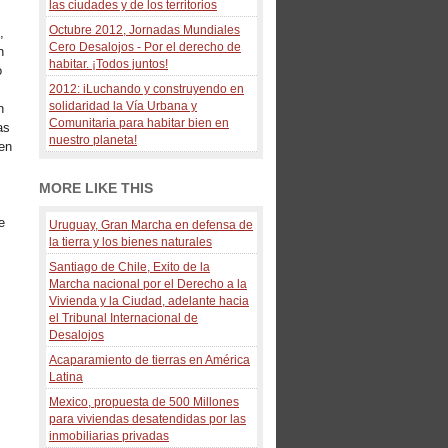
las ciudades y de los territorios
Octubre 2012, Jornadas Mundiales
,
Cero Desalojos - Por el derecho de
n
habitar. ¡Todos juntos!
o
2012: iLuchando y construyendo en
solidaridad la Vía Urbana y
n
Comunitaria para habitar bien en
as
nuestro planeta!
 en
MORE LIKE THIS
e
Uruguay, Gran Marcha en defensa de
la tierra y los bienes naturales
Santiago de Chile, Exito de la
Marcha nacional por el Derecho a la
Vivienda y la Ciudad, adelante hacia
el Tribunal Internacional de
Desalojos
Acaparamiento de tierras en América
Latina
Mexico, propuesta de 500 Millones
para viviendas desatendidas por las
inmobiliarias privadas