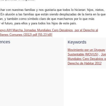
ar con nuestras familias y nos gustaría que todos lo hicieran: hijos, nietos,
 En alusión a las familias que están siendo desplazadas de la tierra en la que
jan, y también como símbolo claro de que marchamos por lo que más
el futuro, para ellos y para todos los hijos de este país.
oyo AIH Marcha Jornadas Mundiales Cero Desalojos, por el Derecho al
 Bienes Comunes (2012).pdf [55.23 kB]
ences
Keywords
Movimiento por un Uruguay
Sustentable (MOVUS)
,
Jor
Mundiales Cero Desalojos p
Derecho de Habitar 2012