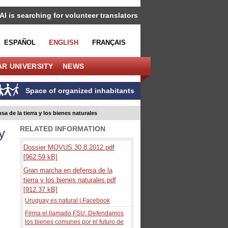
IAI is searching for volunteer translators
ESPAÑOL
ENGLISH
FRANÇAIS
R UNIVERSITY
NEWS
Space of organized inhabitants
a de la tierra y los bienes naturales
RELATED INFORMATION
y
Dossier MOVUS 30.8.2012.pdf
[962.59 kB]
Gran marcha en defensa de la
tierra y los bienes naturales.pdf
[912.37 kB]
Uruguay es natural | Facebook
Firma el llamado FSU: Defendamos
los bienes comunes por el futuro de