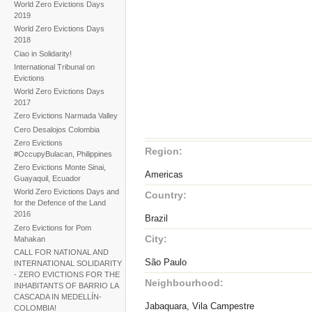
World Zero Evictions Days
2019
World Zero Evictions Days
2018
Ciao in Solidarity!
International Tribunal on
Evictions
World Zero Evictions Days
2017
Zero Evictions Narmada Valley
Cero Desalojos Colombia
Zero Evictions
Region:
#OccupyBulacan, Philippines
Zero Evictions Monte Sinai,
Americas
Guayaquil, Ecuador
World Zero Evictions Days and
Country:
for the Defence of the Land
2016
Brazil
Zero Evictions for Pom
City:
Mahakan
CALL FOR NATIONAL AND
São Paulo
INTERNATIONAL SOLIDARITY
- ZERO EVICTIONS FOR THE
Neighbourhood:
INHABITANTS OF BARRIO LA
CASCADA IN MEDELLÍN-
Jabaquara, Vila Campestre
COLOMBIA!