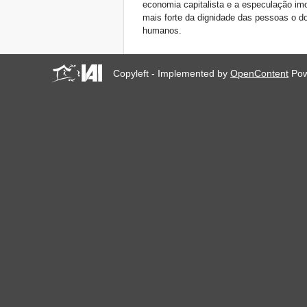
economia capitalista e a especulação imob
mais forte da dignidade das pessoas o do
humanos.
Copyleft - Implemented by
OpenContent
Pow