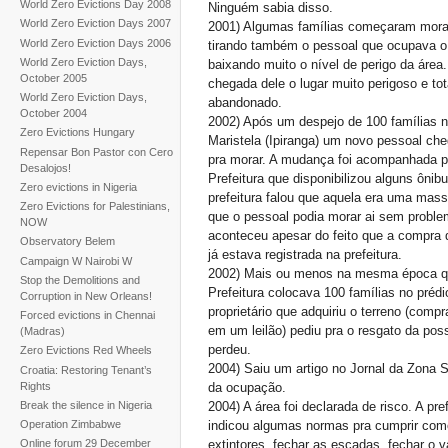
World Zero Evictions Day 2008
Ninguém sabia disso.
World Zero Eviction Days 2007
2001) Algumas famílias começaram mora
World Zero Eviction Days 2006
tirando também o pessoal que ocupava o 
World Zero Eviction Days,
baixando muito o nível de perigo da área
October 2005
chegada dele o lugar muito perigoso e to
World Zero Eviction Days,
abandonado.
October 2004
2002) Após um despejo de 100 famílias 
Zero Evictions Hungary
Maristela (Ipiranga) um novo pessoal ch
Repensar Bon Pastor con Cero
pra morar. A mudança foi acompanhada p
Desalojos!
Prefeitura que disponibilizou alguns ônibu
Zero evictions in Nigeria
prefeitura falou que aquela era uma mass
Zero Evictions for Palestinians,
que o pessoal podia morar ai sem proble
NOW
aconteceu apesar do feito que a compra 
Observatory Belem
já estava registrada na prefeitura.
Campaign W Nairobi W
2002) Mais ou menos na mesma época q
Stop the Demolitions and
Prefeitura colocava 100 famílias no prédi
Corruption in New Orleans!
proprietário que adquiriu o terreno (compr
Forced evictions in Chennai
em um leilão) pediu pra o resgato da pos
(Madras)
perdeu.
Zero Evictions Red Wheels
2004) Saiu um artigo no Jornal da Zona S
Croatia: Restoring Tenant’s
Rights
da ocupação.
Break the silence in Nigeria
2004) A área foi declarada de risco. A pref
indicou algumas normas pra cumprir com
Operation Zimbabwe
extintores, fechar as escadas, fechar o 
Online forum 29 December