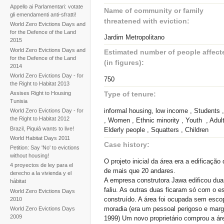
Appello ai Parlamentari: votate
Name of community or family
gli emendamenti anti-sfratti!
threatened with eviction:
World Zero Evictions Days and
for the Defence of the Land
Jardim Metropolitano
2015
World Zero Evictions Days and
Estimated number of people affect
for the Defence of the Land
(in figures):
2014
World Zero Evictions Day - for
750
the Right to Habitat 2013
Assises Right to Housing
Type of tenure:
Tunisia
informal housing, low income , Students 
World Zero Evictions Day - for
the Right to Habitat 2012
, Women , Ethnic minority , Youth , Adult
Brazil, Piquiá wants to live!
Elderly people , Squatters , Children
World Habitat Days 2011
Case history:
Petition: Say 'No' to evictions
without housing!
O projeto inicial da área era a edificação 
4 proyectos de ley para el
de mais que 20 andares.
derecho a la vivienda y el
A empresa construtora Jawa edificou dua
hábitat
faliu. As outras duas ficaram só com o e
World Zero Evictions Days
construído. A área foi ocupada sem esco
2010
moradia (era um pessoal perigoso e margi
World Zero Evictions Days
2009
1999) Um novo proprietário comprou a ár