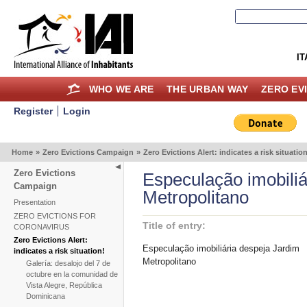
IT
WHO WE ARE
THE URBAN WAY
ZERO EV
Register
Login
Home
»
Zero Evictions Campaign
»
Zero Evictions Alert: indicates a risk situation
Zero Evictions
Especulação imobiliá
Campaign
Metropolitano
Presentation
ZERO EVICTIONS FOR
Title of entry:
CORONAVIRUS
Zero Evictions Alert:
Especulação imobiliária despeja Jardim
indicates a risk situation!
Metropolitano
Galería: desalojo del 7 de
octubre en la comunidad de
Vista Alegre, República
Dominicana