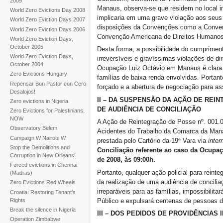
2009
Manaus, observa-se que residem no local i
World Zero Evictions Day 2008
implicaria em uma grave violação aos seus
World Zero Eviction Days 2007
disposições da Convenções como a Convenç
World Zero Eviction Days 2006
Convenção Americana de Direitos Humanos
World Zero Eviction Days,
October 2005
Desta forma, a possibilidade do cumprimen
World Zero Eviction Days,
irreversíveis e gravíssimas violações de d
October 2004
Ocupação Luiz Octávio em Manaus é clara e
Zero Evictions Hungary
famílias de baixa renda envolvidas. Portan
Repensar Bon Pastor con Cero
forçado e a abertura de negociação para a
Desalojos!
II – DA SUSPENSÃO DA AÇÃO DE REI
Zero evictions in Nigeria
DE AUDIÊNCIA DE CONCILIAÇÃO
Zero Evictions for Palestinians,
NOW
A Ação de Reintegração de Posse nº. 001.0
Observatory Belem
Acidentes do Trabalho da Comarca da Man
Campaign W Nairobi W
prestada pelo Cartório da 19ª Vara via
inter
Stop the Demolitions and
Conciliação referente ao caso da Ocupa
Corruption in New Orleans!
de 2008, às 09:00h.
Forced evictions in Chennai
Portanto, qualquer ação policial para reint
(Madras)
da realização de uma audiência de conciliaç
Zero Evictions Red Wheels
irreparáveis para as famílias, impossibilita
Croatia: Restoring Tenant’s
Rights
Público e expulsará centenas de pessoas d
Break the silence in Nigeria
III – DOS PEDIDOS DE PROVIDÊNCIAS 
Operation Zimbabwe