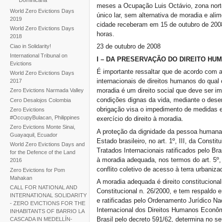
Dominicana
meses a Ocupação Luis Octávio, zona nor
World Zero Evictions Days
único lar, sem alternativa de moradia e al
2019
cidade receberam em 15 de outubro de 2008
World Zero Evictions Days
horas.
2018
23 de outubro de 2008
Ciao in Solidarity!
International Tribunal on
I – DA PRESERVAÇÃO DO DIREITO HU
Evictions
É importante ressaltar que de acordo com a
World Zero Evictions Days
internacionais de direitos humanos do qual o
2017
moradia é um direito social que deve ser im
Zero Evictions Narmada Valley
condições dignas da vida, mediante o dese
Cero Desalojos Colombia
obrigação visa o impedimento de medidas e
Zero Evictions
#OccupyBulacan, Philippines
exercício do direito à moradia.
Zero Evictions Monte Sinai,
A proteção da dignidade da pessoa humana 
Guayaquil, Ecuador
Estado brasileiro, no art. 1º, III, da Consti
World Zero Evictions Days and
Tratados Internacionais ratificados pelo Br
for the Defence of the Land
à moradia adequada, nos termos do art. 5º, 
2016
conflito coletivo de acesso à terra urbaniza
Zero Evictions for Pom
Mahakan
A moradia adequada é direito constitucion
CALL FOR NATIONAL AND
Constitucional n. 26/2000, e tem respaldo 
INTERNATIONAL SOLIDARITY
e ratificadas pelo Ordenamento Jurídico Na
- ZERO EVICTIONS FOR THE
Internacional dos Direitos Humanos Econômic
INHABITANTS OF BARRIO LA
Brasil pelo decreto 591/62, determina no se
CASCADA IN MEDELLÍN-