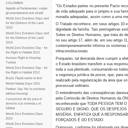
COLOMBIA!
"Os Estados-partes no presente Pacto reco
Appello ai Parlamentari: votate
de vida adequado para si próprio e sua famí
gli emendamenti anti-sfratti!
moradia adequadas, assim como a uma melh
World Zero Evictions Days and
for the Defence of the Land
O Tratado reconhece, em seus artigos 10 e
2015
dignidade da família. Tais prerrogativas e
World Zero Evictions Days and
Sobre os Direitos Humanos, que trata do de
for the Defence of the Land
no seu artigo 17, além de, em seu artigo 1
2014
contemporaneamente informa os sistemas in
World Zero Evictions Day - for
infraconstitucionais.
the Right to Habitat 2013
Assises Right to Housing
Porquanto, tal demanda deve cumprir a efe
Tunisia
o Estado brasileiro transferir a sua respons
World Zero Evictions Day - for
toda a sua plenitude, consumando-se todo
the Right to Habitat 2012
a segurança jurídica da posse, que, para os
Brazil, Piquiá wants to live!
realizado pela regularização da área que só
World Habitat Days 2011
processual ordinário.
Petition: Say 'No' to evictions
O entendimento das conseqüências danosa
without housing!
pela Comissão de Direitos Humanos da ONU
4 proyectos de ley para el
reconhecendo que TODA PESSOA TEM O
derecho a la vivienda y el
hábitat
SEGURO E DIGNO, QUE OS DESPEJOS 
World Zero Evictions Days
MISÉRIA, ENFATIZA QUE A RESPONSA
2010
FORÇADOS É DO ESTADO.
World Zero Evictions Days
Outrossim, conforme foi informado por dive