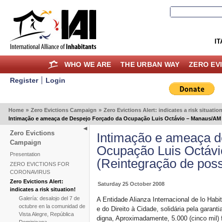
IT
WHO WE ARE
THE URBAN WAY
ZERO EV
Register
Login
Home
»
Zero Evictions Campaign
»
Zero Evictions Alert: indicates a risk situation
Intimação e ameaça de Despejo Forçado da Ocupação Luis Octávio – Manaus/AM 
Zero Evictions
Intimação e ameaça d
Campaign
Ocupação Luis Octáv
Presentation
(Reintegração de pos
ZERO EVICTIONS FOR
CORONAVIRUS
Zero Evictions Alert:
Saturday 25 October 2008
indicates a risk situation!
Galería: desalojo del 7 de
A Entidade Alianza Internacional de lo Hab
octubre en la comunidad de
e do Direito à Cidade, solidária pela garan
Vista Alegre, República
digna, Aproximadamente, 5.000 (cinco mil)