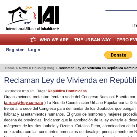
IT
WHO WE ARE
THE URBAN WAY
ZERO EV
Register
Login
Home
»
News
»
Housing Blog
»
Reclaman Ley de Vivienda en República Domini
Reclaman Ley de Vivienda en Repúbl
Tags:
República Dominicana
28/10/2008 8:19 am
Organizaciones protestan frente a sede del Congreso Nacional Escrito por
(
a.rosa@hoy.com.do
)
La Red de Coordinación Urbano Popular por la Defens
frente a la sede del Congreso para demandar de los diputados que pongan 
hábitat y asentamientos humanos. El grupo de hombres y mujeres procedían
decena de provincias. Indicaron que la aprobación de la ley evitaría el desa
márgenes de los ríos Isabela y Ozama. Catalina Pirón, coordinadora de la R
en zozobra con las constantes amenazas de desalojo, principalmente en B