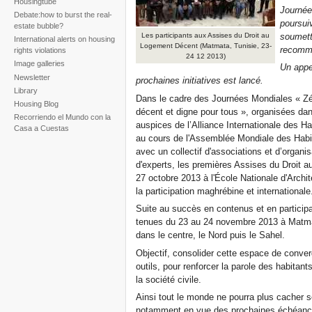
Housingtube
Journée
Debate:how to burst the real-
poursuiv
estate bubble?
soumettr
Les participants aux Assises du Droit au
International alerts on housing
Logement Décent (Matmata, Tunisie, 23-
recomm
rights violations
24 12 2013)
Image galleries
Un appel
Newsletter
prochaines initiatives est lancé.
Library
Dans le cadre des Journées Mondiales « Zé
Housing Blog
décent et digne pour tous », organisées dan
Recorriendo el Mundo con la
auspices de l’Alliance Internationale des Hab
Casa a Cuestas
au cours de l'Assemblée Mondiale des Habit
avec un collectif d'associations et d’organis
d'experts, les premières Assises du Droit 
27 octobre 2013 à l'École Nationale d'Archi
la participation maghrébine et internationale
Suite au succès en contenus et en particip
tenues du 23 au 24 novembre 2013 à Matmata
dans le centre, le Nord puis le Sahel.
Objectif, consolider cette espace de conve
outils, pour renforcer la parole des habitants,
la société civile.
Ainsi tout le monde ne pourra plus cacher 
notamment en vue des prochaines échéance