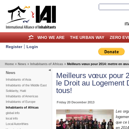
IT
WHO WE ARE
THE URBAN WAY
ZERO EV
Register
Login
Home
»
News
»
Inhabitants of Africas
»
Meilleurs vœux pour 2014: mettre en œuv
News
Meilleurs vœux pour 
Inhabitants of Asia
le Droit au Logement 
Inhabitants of the Middle East
tous!
Solidarity, Haiti
Inhabitants of Americas
Inhabitants of Europe
Friday 20 December 2013
Inhabitants of Africas
Les org
global info
logemen
local info
que ce D
Local Autorithies
en 2014.