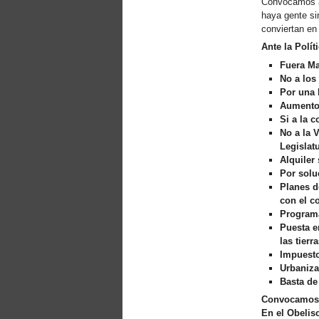
Convocamos a 
Xalapa, Mexico, Jornada de
haya gente si
la Re-Existencia por el
conviertan en 
derecho a la vivienda
Ante la Polít
Making New York a Zero
Evictions City!
Fuera Ma
October 2019, Call to the
No a los
World Zero Evictions Days
Por una 
DONATE FOR THE
Aumento 
STRUGGLES FOR THE
Si a la 
RIGHT TO HOUSING,
No a la V
LAND AND CITY
Legislatu
INTERNATIONAL CALL
Alquiler 
FOR CASES OF
Por soluc
EVICTIONS AND
Planes d
DISPLACEMENTS
con el co
Del 21 al 23 de junio, en
Programa 
Marsella, capital de los
habitantes del Mediterráneo
Puesta e
las tier
Housing for all in Europe :
your signature is needed !
Impuesto
Urbaniza
New Website Naming Some
of NYC’s Worst Evictors &
Basta de
Mapping Evictions Across
Convocamos e
NYC
En el
Obelis
We would like to welcome