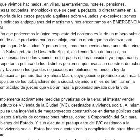
que vivimos hacinados, en villas, asentamientos, hoteles, pensiones,
 casas ocupadas, monoblocks que se caen a pedazos, o directamente en la
mayoría de los casos pagando alquileres sobre valuados y excesivos; somos
las políticas antipopulares del macrismo y nos encontramos en EMERGENCI
AL.
ción que padecemos la única respuesta del gobierno es la de un mísero subsi
ción de calle producida por un desalojo, con un monto que no alcanza para
ingún lugar de la ciudad. Y para colmo, como ha sucedido hace unos días cier
 la Subsecretaría de Desarrollo Social, aludiendo “falta de fondos”, no
s necesidades de los vecinos, ni los pagos de los subsidios ya programados.
oportar la política de los distintos gobiernos que avasallan nuestros derecho
 y favorecen los grandes negociados inmobiliarios, vetando la ley de
bitacional, primero Ibarra y ahora Macri, cuyo gobierno profundiza aún más l
xpulsión de los trabajadores de la ciudad, dejando a miles de familias en la
 complicidad de jueces que valoran más la propiedad privada que la vida
mplementa activamente medidas privatistas de la tierra: al intentar vender
nstituto de Vivienda de la Ciudad (IVC), destinados a vivienda social. Al mis
pulsa una ingeniería de megaproyectos constructivos en tierras públicas cas
uestos a través de corporaciones mixtas, como la Corporación del Sur, para
s bienes del Estado. Y sub ejecuta el presupuesto del IVC destinado a la
de vivienda social. Estos hechos cuentan con la complicidad de otros bloque
ura.