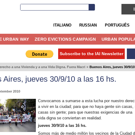
ITALIANO
RUSSIAN
PORTUGUÊS
E URBAN WAY
ZERO EVICTIONS CAMPAIGN
URBAN POPULA
Subscribe to the IAI Newsletter
echo a una Vivienda y a una Vida Digna. Fuera Macri
»
Buenos Aires, jueves 30/9/10 
Aires, jueves 30/9/10 a las 16 hs.
ptember 2010
Convocamos a sumarse a esta lucha por nuestro derec
a vivir en la ciudad; para que no haya gente sin casas, 
casas sin gente; para que nuestras exigencias de una
vida digna se conviertan en realidad.
jueves 30/9/10 a las 16 hs.
Somos más de medio millón los vecinos de la Ciudad 