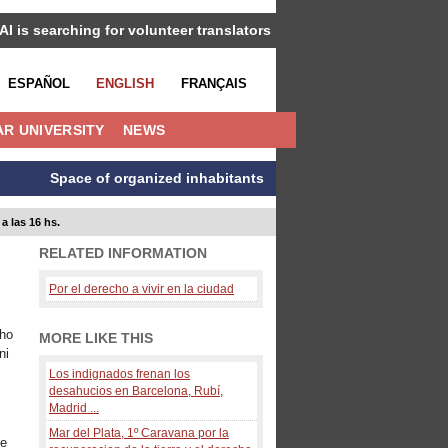
IAI is searching for volunteer translators
ESPAÑOL
ENGLISH
FRANÇAIS
R UNIVERSITY
NEWS
Space of organized inhabitants
a las 16 hs.
RELATED INFORMATION
Por el derecho a vivir en la ciudad
ho
MORE LIKE THIS
ni
Los indignados frenan los
desahucios en Barcelona, Rubí,
Madrid ...
Mar del Plata, 1º Caravana por la
de