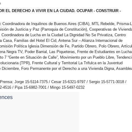
s
OR EL DERECHO A VIVIR EN LA CIUDAD. OCUPAR - CONSTRUIR -
:
Coordinadora de Inquilinos de Buenos Aires (CIBA), MTL Rebelde, Prisma-
isión de Justicia y Paz (Parroquia de Constitución), Cooperativas de Viviend
, Coordinadora de Lucha en la Ciudad La Dignidad No Se Privatiza, Centro
a Casa, Familias del Hotel El Cid, Antena Sur – Alianza Internacional de
omisión Política Iglesia Dimensión de Fe, Partido Obrero, Polo Obrero, Artícu
ena Negra TV, Poder Barrial, Las Piqueteras, Frente de Estudiantes en Lucha
to 7 “Gente en Situación de Calle”, Movimiento por un Pueblo Libre, Tendenc
lucionaria (TPR), Frente Cultural y Territorial La Trifulca en la Juventud
 Diciembre, Foro Permanente por el Derecho a una Vivienda Digna, Asamble
Prensa: Jorge 15-5114-7375 / Cesar 15-6321-9797 / Sergio 15-5771-3018 /
2-4516 / Pipa 15-6982-7001 / Mingo 15-5497-0232
ences