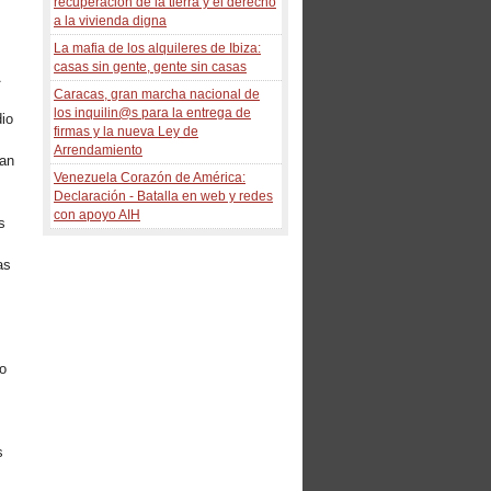
recuperacion de la tierra y el derecho
a la vivienda digna
La mafia de los alquileres de Ibiza:
casas sin gente, gente sin casas
A
Caracas, gran marcha nacional de
los inquilin@s para la entrega de
dio
firmas y la nueva Ley de
Arrendamiento
ran
Venezuela Corazón de América:
Declaración - Batalla en web y redes
con apoyo AIH
s
as
mo
i
s