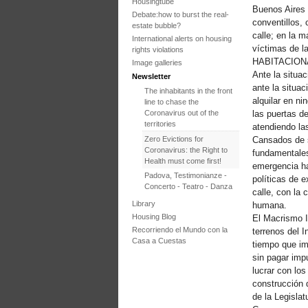
Housingtube
Buenos Aires 
Debate:how to burst the real-
conventillos,
estate bubble?
calle; en la 
International alerts on housing
víctimas de 
rights violations
HABITACION
Image galleries
Ante la situa
Newsletter
ante la situa
The inhabitants in the front
alquilar en n
line to chase the
Coronavirus out of the
las puertas de
territories
atendiendo la
Cansados de s
Zero Evictions for
Coronavirus: the Right to
fundamentales
Health must come first!
emergencia ha
Padova, Testimonianze -
políticas de e
Concerto - Teatro - Danza
calle, con la
in solidarietà con i difensori
Library
humana.
del diritto alla casa
Housing Blog
El Macrismo I
Faced with the failure of
Recorriendo el Mundo con la
terrenos del I
COP25, the International
Casa a Cuestas
tiempo que im
Tribunal on Evictions re-
sin pagar imp
launches the initiative for
2020
lucrar con lo
International Tribunal on
construcción 
Climate Change - Two
de la Legislat
Sessions in One