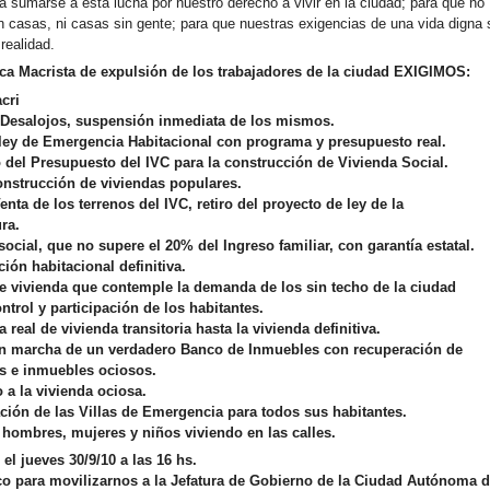
sumarse a esta lucha por nuestro derecho a vivir en la ciudad; para que no
n casas, ni casas sin gente; para que nuestras exigencias de una vida digna 
realidad.
ica Macrista de expulsión de los trabajadores de la ciudad
EXIGIMOS:
cri
 Desalojos, suspensión inmediata de los mismos.
ley de Emergencia Habitacional con programa y presupuesto real.
del Presupuesto del IVC para la construcción de Vivienda Social.
construcción de viviendas populares.
enta de los terrenos del IVC, retiro del proyecto de ley de la
ra.
social, que no supere el 20% del Ingreso familiar, con garantía estatal.
ión habitacional definitiva.
e vivienda que contemple la demanda de los sin techo de la ciudad
ntrol y participación de los habitantes.
real de vivienda transitoria hasta la vivienda definitiva.
n marcha de un verdadero Banco de Inmuebles con recuperación de
ras e inmuebles ociosos.
 a la vivienda ociosa.
ción de las Villas de Emergencia para todos sus habitantes.
 hombres, mujeres y niños viviendo en las calles.
l jueves 30/9/10 a las 16 hs.
co
para
movilizarnos a la Jefatura de Gobierno
de la Ciudad Autónoma 