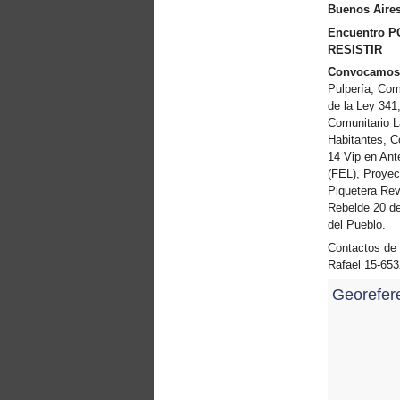
Buenos Aire
you all to Marseille, France,
from 21 to 23 June 2019!
Encuentro P
! W 2019 W !
RESISTIR
Reinforcing the Impact of
Convocamos
the R-Existing Inhabitants
Pulpería, Com
at Africities 2018
de la Ley 341
October ends, the Solidarity
Comunitario L
for Zero Evictions
Habitantes, C
throughout the world
14 Vip en Ant
continues!
(FEL), Proyec
The UN Special Rapporteur
Piquetera Revo
#MaketheShift, New York,
17 Oct. 2018
Rebelde 20 de
October is Solidarity for
del Pueblo.
Zero Evictions throughout
Contactos de 
the world!
Rafael 15-653
New York, Meet & Greet
International Housing
Georefer
Activists
Kenya: The International
Tribunal on Evictions call to
stop military activities and
evictions against Maasai
USA: Poor People’s
Campaign: A National Call