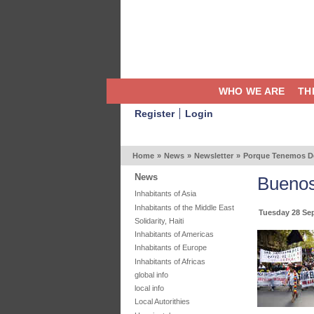
WHO WE ARE
TH
Register
Login
Home
»
News
»
Newsletter
»
Porque Tenemos Der
News
Buenos 
Inhabitants of Asia
Inhabitants of the Middle East
Tuesday 28 Se
Solidarity, Haiti
Inhabitants of Americas
Inhabitants of Europe
Inhabitants of Africas
global info
local info
Local Autorithies