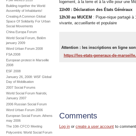
logement, à la terre et à la ville pour une 
Building together the World
11h00 : Déclaration des États Généraux
Assembly of Inhabitants!
Creating A Common Global
12h30 au MUCEM
: Pique-nique partagé 
Space Of Solidarity For Urban
vivante, accueillante et populaire
Social Movements
China Europa Forum
World Social Forum, Belém
january 2009
Attention : les inscriptions en ligne son
Word Urban Forum 2008
FSA 2008
https://les-etats-generaux-de-marseille.
European protest in Marseille
2008
ESF 2008
January 26, 2008: WSF Global
Day of Mobilisation
2007 Social Forums
World Social Forum Nairobi,
January 2007
2006 Russian Social Forum
Word Urban Forum 2006
Comments
European Social Forum. Athens
may 2006
Log in
or
create a user account
to comment
The 10th CFCO Meeting
Polycentric World Social Forum