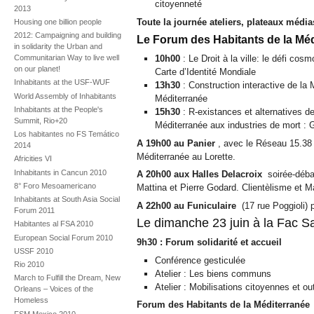
citoyenneté
2013
Toute la journée ateliers, plateaux média
Housing one billion people
2012: Campaigning and building
Le Forum des Habitants de la Méd
in solidarity the Urban and
10h00
: Le Droit à la ville: le défi cos
Communitarian Way to live well
on our planet!
Carte d’Identité Mondiale
Inhabitants at the USF-WUF
13h30
: Construction interactive de l
World Assembly of Inhabitants
Méditerranée
Inhabitants at the People's
15h30
: R-existances et alternatives de
Summit, Rio+20
Méditerranée aux industries de mort : 
Los habitantes no FS Temático
A 19h00 au Panier
, avec le Réseau 15.38 l
2014
Méditerranée au Lorette.
Africities VI
Inhabitants in Cancun 2010
A 20h00 aux Halles Delacroix
soirée-déba
8° Foro Mesoamericano
Mattina et Pierre Godard. Clientèlisme et Ma
Inhabitants at South Asia Social
A 22h00 au Funiculaire
(17 rue Poggioli) 
Forum 2011
Le dimanche 23 juin à la Fac S
Habitantes al FSA 2010
European Social Forum 2010
9h30 : Forum solidarité et accueil
USSF 2010
Conférence gesticulée
Rio 2010
Atelier : Les biens communs
March to Fulfill the Dream, New
Atelier : Mobilisations citoyennes et o
Orleans – Voices of the
Homeless
Forum des Habitants de la Méditerranée
:
FSM Mexico 2010