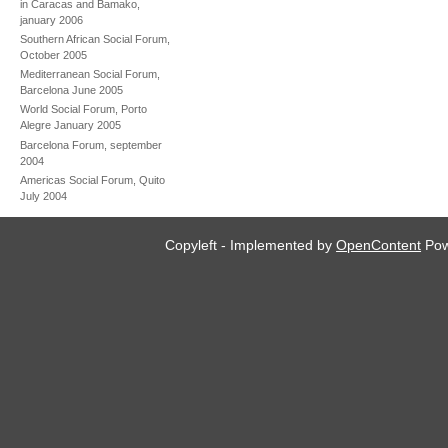
in Caracas and Bamako,
january 2006
Southern African Social Forum,
October 2005
Mediterranean Social Forum,
Barcelona June 2005
World Social Forum, Porto
Alegre January 2005
Barcelona Forum, september
2004
Americas Social Forum, Quito
July 2004
Copyleft - Implemented by
OpenContent
Pow