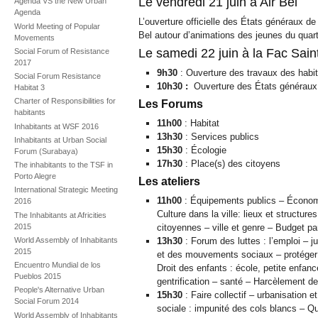
Le vendredi 21 juin à Air Bel
Agenda VS the New Urban
Agenda
L’ouverture officielle des États généraux de 
World Meeting of Popular
Bel autour d’animations des jeunes du quar
Movements
Le samedi 22 juin à la Fac Sain
Social Forum of Resistance
2017
9h30
: Ouverture des travaux des habi
Social Forum Resistance
10h30 :
Ouverture des États généraux 
Habitat 3
Charter of Responsibilities for
Les Forums
habitants
11h00
: Habitat
Inhabitants at WSF 2016
13h30
: Services publics
Inhabitants at Urban Social
15h30
: Écologie
Forum (Surabaya)
17h30
: Place(s) des citoyens
The inhabitants to the TSF in
Porto Alegre
Les ateliers
International Strategic Meeting
11h00
: Équipements publics – Économie
2016
Culture dans la ville: lieux et structure
The Inhabitants at Africities
2015
citoyennes – ville et genre – Budget par
World Assembly of Inhabitants
13h30
: Forum des luttes : l’emploi – ju
2015
et des mouvements sociaux – protéger 
Encuentro Mundial de los
Droit des enfants : école, petite enfance
Pueblos 2015
gentrification – santé – Harcèlement de
People's Alternative Urban
15h30
: Faire collectif – urbanisation e
Social Forum 2014
sociale : impunité des cols blancs – Qu
World Assembly of Inhabitants