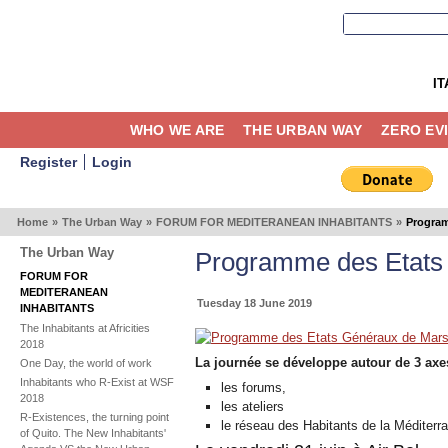
IT
WHO WE ARE
THE URBAN WAY
ZERO EV
Register
Login
Home
»
The Urban Way
»
FORUM FOR MEDITERANEAN INHABITANTS
»
Program
The Urban Way
Programme des Etats 
FORUM FOR
MEDITERANEAN
Tuesday 18 June 2019
INHABITANTS
The Inhabitants at Africities
2018
La journée se développe autour de 3 axe
One Day, the world of work
Inhabitants who R-Exist at WSF
les forums,
2018
les ateliers
R-Existences, the turning point
le réseau des Habitants de la Méditerr
of Quito. The New Inhabitants'