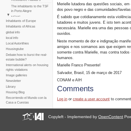
Merielle lutadora das questões sociais, em 
The inhabitants to the TSF
dos povo negro e das comunidades/favela
in Porto Alegre
É sabido que cotidianamente esta violênci
NEWS
Inhabitants of Europe
lutadores e muitos juvens. E isto tem aco
Perú: Huáscar Residents
Inhabitants of Africas
necessária. Marielle era uma das pessoas 
March
global info
ouvidos.
Reportaje fotogràfico sobre
local info
la tragedia de la tormenta
Neste momento de dor e indignação manife
Local Autorithies
Noel
amigos e nos somamos aos que exigem respo
Housingtube
somente contra Marielle, mas contra todos 
Debate:how to burst the real-
humanos.
estate bubble?
Marielle Franco Presente!
International alerts on housing
rights violations
Salvador, Brasil, 15 de março de 2017
Image galleries
CONAM e AIH
Newsletter
Comments
Library
Housing Blog
Recorriendo el Mundo con la
Log in
or
create a user account
to comment
Casa a Cuestas
Copyleft - Implemented by
OpenContent
Pow