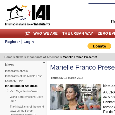
IT
WHO WE ARE
THE URBAN WAY
ZERO EV
Register
Login
Home
»
News
»
Inhabitants of Americas
»
Marielle Franco Presente!
News
Marielle Franco Prese
Inhabitants of Asia
Inhabitants of the Middle East
Thursday 15 March 2018
Solidarity, Haiti
Nota d
Inhabitants of Americas
Viva Miguelzinho Viva!
A CONAM
de Mora
World Zero Evictions Days
2017
Habitan
The inhabitants of the world
revolta
towards the Forum
Rio de J
Resistance Habitat 3