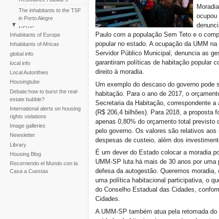
Moradia
The inhabitants to the TSF
ocupou t
in Porto Alegre
denunci
NEWS
Paulo com a população Sem Teto e o compl
Inhabitants of Europe
Perú: Huáscar Residents
popular no estado. A ocupação da UMM na R
Inhabitants of Africas
March
Servidor Público Municipal, denuncia as g
global info
Reportaje fotogràfico sobre
garantiram políticas de habitação popular c
local info
la tragedia de la tormenta
direito à moradia.
Local Autorithies
Noel
Housingtube
Um exemplo do descaso do governo pode s
Debate:how to burst the real-
habitação. Para o ano de 2017, o orçamento
estate bubble?
Secretaria da Habitação, correspondente a
International alerts on housing
(R$ 206,4 bilhões). Para 2018, a proposta f
rights violations
apenas 0,80% do orçamento total previsto 
Image galleries
pelo governo. Os valores são relativos aos 
Newsletter
despesas de custeio, além dos investiment
Library
É um dever do Estado colocar a moradia pop
Housing Blog
UMM-SP luta há mais de 30 anos por uma po
Recorriendo el Mundo con la
defesa da autogestão. Queremos moradia, 
Casa a Cuestas
uma política habitacional participativa, o
do Conselho Estadual das Cidades, conform
Cidades.
A UMM-SP também atua pela retomada do 