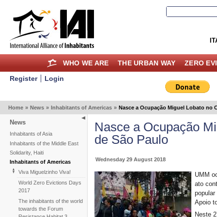
IT
WHO WE ARE
THE URBAN WAY
ZERO EV
Register
Login
Home
»
News
»
Inhabitants of Americas
»
Nasce a Ocupação Miguel Lobato no C
News
Nasce a Ocupação Mig
Inhabitants of Asia
de São Paulo
Inhabitants of the Middle East
Solidarity, Haiti
Wednesday 29 August 2018
Inhabitants of Americas
Viva Miguelzinho Viva!
UMM ocu
World Zero Evictions Days
ato con
2017
popular
The inhabitants of the world
Apoio to
towards the Forum
Neste 2
Resistance Habitat 3