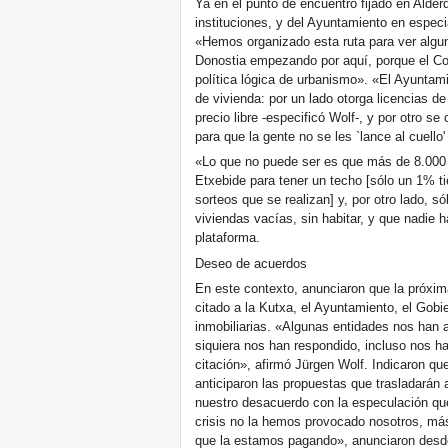
Ya en el punto de encuentro fijado en Alder
instituciones, y del Ayuntamiento en especia
«Hemos organizado esta ruta para ver algu
Donostia empezando por aquí, porque el Co
política lógica de urbanismo». «El Ayuntami
de vivienda: por un lado otorga licencias d
precio libre -especificó Wolf-, y por otro s
para que la gente no se les `lance al cuello'
«Lo que no puede ser es que más de 8.000 p
Etxebide para tener un techo [sólo un 1% tie
sorteos que se realizan] y, por otro lado, s
viviendas vacías, sin habitar, y que nadie 
plataforma.
Deseo de acuerdos
En este contexto, anunciaron que la próxim
citado a la Kutxa, el Ayuntamiento, el Gob
inmobiliarias. «Algunas entidades nos han a
siquiera nos han respondido, incluso nos ha
citación», afirmó Jürgen Wolf. Indicaron que
anticiparon las propuestas que trasladarán 
nuestro desacuerdo con la especulación qu
crisis no la hemos provocado nosotros, más
que la estamos pagando», anunciaron desde