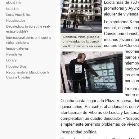
Loiola más de 750 vi
global info
promotoras y Ayunt
local info
alquiler de viviend
Local Autorithies
Housingtube
La plataforma Kepa
Debate:how to burst the real-
casual, cuando un g
estate bubble?
Consistorio donosti
Donostia, Visita guiada a
International alerts on housing
muchos jóvenes para
una «ciudad de la usura»
rights violations
nombre de «Donosti
con 8.000 vecinos sin casa
Image galleries
recorrie
Newsletter
barrios
Library
miembro 
Housing Blog
«sobrev
Recorriendo el Mundo con la
los ast
Casa a Cuestas
por la 
La ruta 
metro c
Concha hasta llegar a la Plaza Vinuesa, do
quince años. Palacetes abandonados con vis
«fantasma» de Riberas de Loiola y las casas
completaban un cuadro desolador. «Nosotro
simplemente tenemos problemas de viviend
Incapacidad política