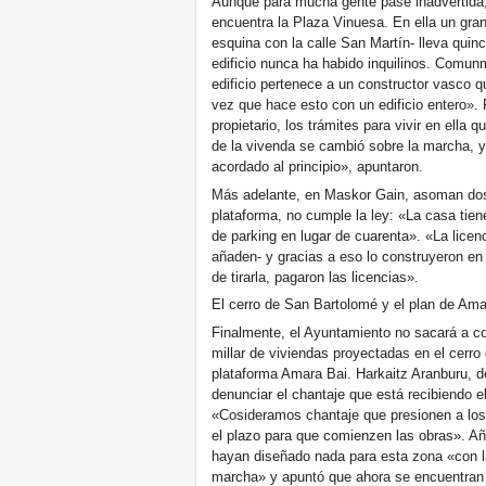
Aunque para mucha gente pase inadvertida, 
encuentra la Plaza Vinuesa. En ella un gran 
esquina con la calle San Martín- lleva qui
edificio nunca ha habido inquilinos. Comun
edificio pertenece a un constructor vasco 
vez que hace esto con un edificio entero».
propietario, los trámites para vivir en ella
de la vivenda se cambió sobre la marcha, y
acordado al principio», apuntaron.
Más adelante, en Maskor Gain, asoman dos 
plataforma, no cumple la ley: «La casa tien
de parking en lugar de cuarenta». «La licen
añaden- y gracias a eso lo construyeron e
de tirarla, pagaron las licencias».
El cerro de San Bartolomé y el plan de Ama
Finalmente, el Ayuntamiento no sacará a c
millar de viviendas proyectadas en el cerr
plataforma Amara Bai. Harkaitz Aranburu, d
denunciar el chantaje que está recibiendo e
«Cosideramos chantaje que presionen a los
el plazo para que comienzen las obras». Añ
hayan diseñado nada para esta zona «con 
marcha» y apuntó que ahora se encuentran