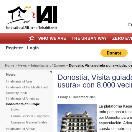
IT
WHO WE ARE
THE URBAN WAY
ZERO EV
Register
Login
Home
»
News
»
Inhabitants of Europe
»
Donostia, Visita guiada a una «ciudad de
News
Donostia, Visita guiad
Inhabitants of Asia
usura» con 8.000 veci
Inhabitants of the Middle East
Solidarity, Haiti
Friday 11 December 2009
Inhabitants of Americas
Inhabitants of Europe
La plataforma Kepa
News
toda persona a tene
Forum Social du Logement
por Donostia para ev
European General States
especulación. Adem
cuesta el metro cu
Inhabitants of Africas