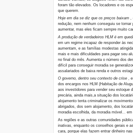
foram tão elevados. Os locadores e os espe
que querem.
Hoje em dia se diz que os preços baixam
, 
redução, nem nenhum conseguiu se tornar p
aumentar, mas eles ficam sempre muito car
A produção de verdadeiros HLM é em qued
em um regime incapaz de responder às nec
aumentam, e as famílias modestas atingida
mais e mais dificuldades para pagar seu a
no final do mês. Aumenta o número dos des
difícil para conseguir moradia se generalizo
assalariados de baixa renda e outros estagiá
O governo, dentro seu contexto de crise
, e
dos encargos nos HLM (Habitação de Aluguel
aos investidores para vender seu estoque d
precária, ainda mais,a situação dos locatá
alojamento tenta criminalizar os movimento
abrigados, dos sem alojamento, dos locatári
moradia escolhida, da moradia móvel... em
As regiões e as outras comunidades públi
inativas, enquanto os conselhos gerais e a
cara, porque elas fazem entrar dinheiro nas