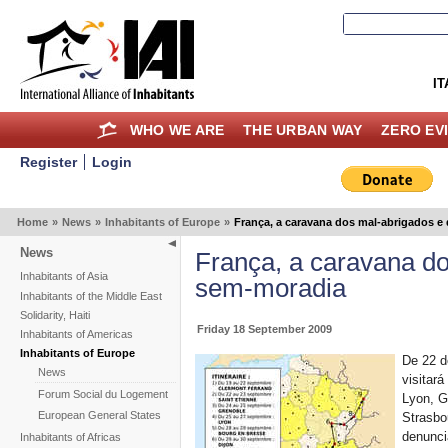
IT
WHO WE ARE
THE URBAN WAY
ZERO EV
Register
Login
Home
»
News
»
Inhabitants of Europe
»
França, a caravana dos mal-abrigados e
News
França, a caravana d
Inhabitants of Asia
sem-moradia
Inhabitants of the Middle East
Solidarity, Haiti
Friday 18 September 2009
Inhabitants of Americas
Inhabitants of Europe
De 22 d
News
visitar
Forum Social du Logement
Lyon, G
European General States
Strasbo
denunci
Inhabitants of Africas