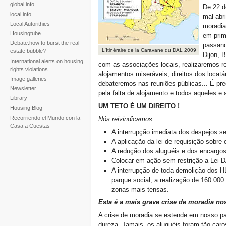
global info
De 22 d
local info
mal abr
Local Autorithies
moradia
Housingtube
em prim
Debate:how to burst the real-
passand
L'Itinéraire de la Caravane du DAL 2009
estate bubble?
Dijon, 
International alerts on housing
com as associações locais, realizaremos reu
rights violations
alojamentos miseráveis, direitos dos locatá
Image galleries
debateremos nas reuniões públicas... É pre
Newsletter
pela falta de alojamento e todos aqueles e 
Library
UM TETO É UM DIREITO !
Housing Blog
Recorriendo el Mundo con la
Nós reivindicamos
:
Casa a Cuestas
A interrupção imediata dos despejos 
A aplicação da lei de requisição sobre
A redução dos aluguéis e dos encargos,
Colocar em ação sem restrição a Lei 
A interrupção de toda demolição dos 
parque social, a realização de 160.000
zonas mais tensas.
Esta é a mais grave crise de moradia no
A crise de moradia se estende em nosso pa
dureza. Jamais, os aluguéis foram tão caro