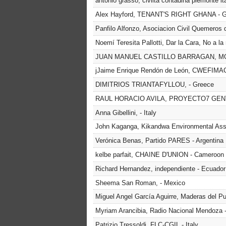
antonio grasso, civiltà contadina piemonte ital
Alex Hayford, TENANT'S RIGHT GHANA - 
Panfilo Alfonzo, Asociacion Civil Quemeros d
Noemí Teresita Pallotti, Dar la Cara, No a la
JUAN MANUEL CASTILLO BARRAGAN, MO
jJaime Enrique Rendón de León, CWEFIMAC
DIMITRIOS TRIANTAFYLLOU, - Greece
RAUL HORACIO AVILA, PROYECTO7 GENTE
Anna Gibellini, - Italy
John Kaganga, Kikandwa Environmental Ass
Verónica Benas, Partido PARES - Argentina
kelbe parfait, CHAINE D'UNION - Cameroon
Richard Hernandez, independiente - Ecuador
Sheema San Roman, - Mexico
Miguel Angel García Aguirre, Maderas del Pu
Myriam Arancibia, Radio Nacional Mendoza - 
Patrizio Tressoldi, FLC-CGIL - Italy