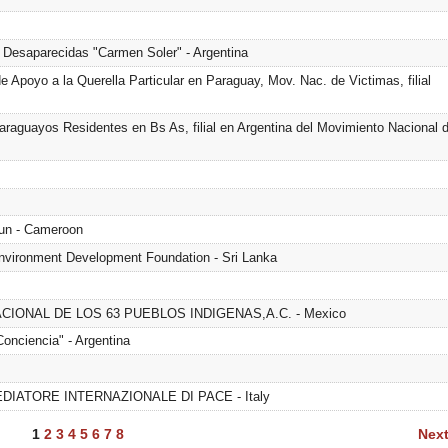
s Desaparecidas "Carmen Soler" - Argentina
poyo a la Querella Particular en Paraguay, Mov. Nac. de Victimas, filial
raguayos Residentes en Bs As, filial en Argentina del Movimiento Nacional 
un - Cameroon
vironment Development Foundation - Sri Lanka
IONAL DE LOS 63 PUEBLOS INDIGENAS,A.C. - Mexico
Conciencia" - Argentina
DIATORE INTERNAZIONALE DI PACE - Italy
1
2
3
4
5
6
7
8
Next