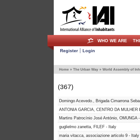
WHO WE ARE
TH
Register
Login
Home
»
The Urban Way
»
World Assembly of Inh
(367)
Domingo Acevedo., Brigada Cimarrona Sebas
ANTONIA GARCIA, CENTRO DA MULHER BA
Martins Patrocínio José António, OMUNGA -
guglielmo zanetta, FILEF - Italy
maria vitacca, associazione articolo 9 - Italy