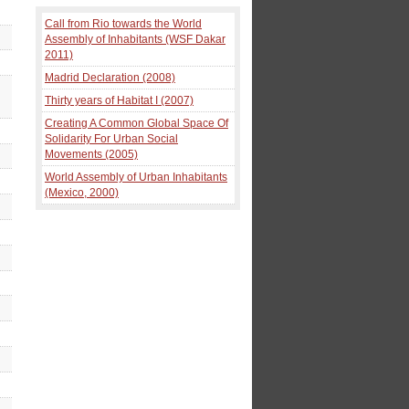
Call from Rio towards the World
Assembly of Inhabitants (WSF Dakar
2011)
Madrid Declaration (2008)
Thirty years of Habitat I (2007)
Creating A Common Global Space Of
Solidarity For Urban Social
Movements (2005)
World Assembly of Urban Inhabitants
(Mexico, 2000)