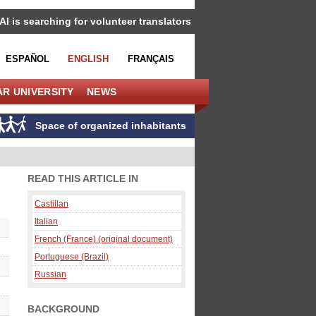
IAI is searching for volunteer translators
ESPAÑOL
ENGLISH
FRANÇAIS
R UNIVERSITY
NEWS
Space of organized inhabitants
READ THIS ARTICLE IN
Castillan
Italian
French (France) (original document)
Portuguese (Brazil)
Russian
BACKGROUND