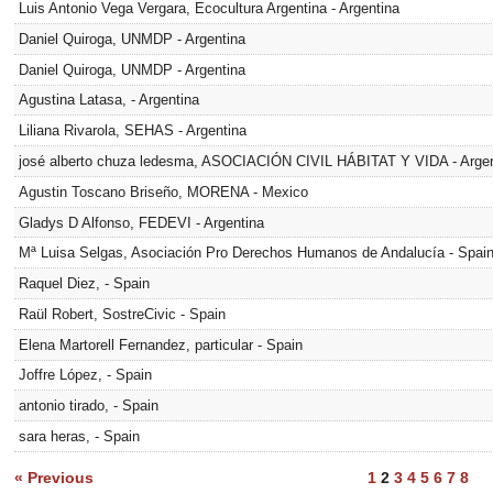
Luis Antonio Vega Vergara, Ecocultura Argentina - Argentina
Daniel Quiroga, UNMDP - Argentina
Daniel Quiroga, UNMDP - Argentina
Agustina Latasa, - Argentina
Liliana Rivarola, SEHAS - Argentina
josé alberto chuza ledesma, ASOCIACIÓN CIVIL HÁBITAT Y VIDA
- Arge
Agustin Toscano Briseño, MORENA - Mexico
Gladys D Alfonso, FEDEVI - Argentina
Mª Luisa Selgas, Asociación Pro Derechos Humanos de Andalucía - Spai
Raquel Diez, - Spain
Raül Robert, SostreCivic - Spain
Elena Martorell Fernandez, particular - Spain
Joffre López, - Spain
antonio tirado, - Spain
sara heras, - Spain
« Previous
1
2
3
4
5
6
7
8