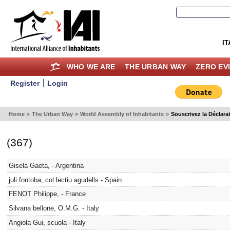
IT
WHO WE ARE
THE URBAN WAY
ZERO EV
Register
Login
Home
»
The Urban Way
»
World Assembly of Inhabitants
»
Souscrivez la Déclara
(367)
Gisela Gaeta, - Argentina
juli fontoba, col.lectiu agudells - Spain
FENOT Philippe, - France
Silvana bellone, O.M.G. - Italy
Angiola Gui, scuola - Italy