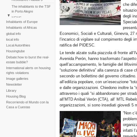
che dife
The inhabitants to the TSF
situazio
in Porto Alegre
degli in
NEWS
Speciale
Inhabitants of Europe
Perú: Huáscar Residents
present
Inhabitants of Africas
March
Economici, Sociali e Culturali, Ginevra, 2
global info
Reportaje fotogràfico sobre
l’incarico di vigilare sul compimento degli i
local info
la tragedia de la tormenta
ratifica del PIDESC.
Local Autorithies
Noel
Housingtube
Le tende alzate sulla piazzola di fronte all’I
Debate:how to burst the real-
Avenida Perón, hanno trasformato l’aspetto 
estate bubble?
quell’accampamento, le famiglie del
Movimi
International alerts on housing
“soluzione definitiva” alla carenza di case c
rights violations
secondo un bollettino del governo cittadino
Image galleries
all’edilizia popolare, con un’esecuzione “tota
Newsletter
e dalle organizzazioni. Chiedono inoltre la 
Library
attraverso i quali “si abbandonano per strad
Housing Blog
all’MTD Anìbal Veròn (CTA), all’ MTL Rebel
Recorriendo el Mundo con la
organizzazioni, si sono insediati giovedì 5 m
Casa a Cuestas
“Non c’è
problem
organiz
infatti 
prevede 