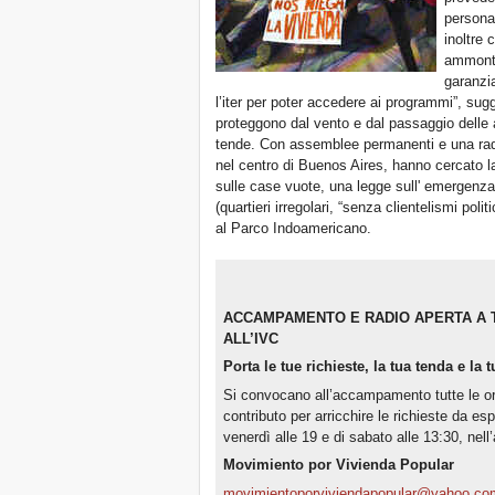
persona
inoltre 
ammonta
garanzia
l’iter per poter accedere ai programmi”, sug
proteggono dal vento e dal passaggio delle 
tende. Con assemblee permanenti e una rad
nel centro di Buenos Aires, hanno cercato la 
sulle case vuote, una legge sull' emergenza a
(quartieri irregolari, “senza clientelismi poli
al Parco Indoamericano.
ACCAMPAMENTO E RADIO APERTA A 
ALL’IVC
Porta le tue richieste, la tua tenda e la 
Si convocano all’accampamento tutte le or
contributo per arricchire le richieste da e
venerdì alle 19 e di sabato alle 13:30, ne
Movimiento por Vivienda Popular
movimientoporviviendapopular@yahoo.co