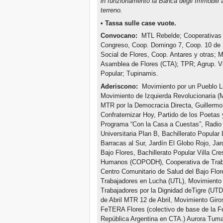
in funzionamento la Banca degli Immobili 
terreno.
•
Tassa sulle case vuote.
Convocano:
MTL Rebelde; Cooperativas 
Congreso, Coop. Domingo 7, Coop. 10 de 
Social de Flores, Coop. Antares y otras;
Asamblea de Flores (CTA); TPR; Agrup. Vi
Popular; Tupinamis.
Aderiscono:
Movimiento por un Pueblo Lib
Movimiento de Izquierda Revolucionaria (
MTR por la Democracia Directa, Guillermo
Confraternizar Hoy, Partido de los Poetas
Programa “Con la Casa a Cuestas”, Radio 
Universitaria Plan B, Bachillerato Popular 
Barracas al Sur, Jardín El Globo Rojo, Jar
Bajo Flores, Bachillerato Popular Villa C
Humanos (COPODH), Cooperativa de Trabaj
Centro Comunitario de Salud del Bajo Flor
Trabajadores en Lucha (UTL), Movimiento 
Trabajadores por la Dignidad deTigre (UT
de Abril MTR 12 de Abril, Movimiento Gir
FeTERA Flores (colectivo de base de la Fe
República Argentina en CTA.) Aurora Tuman