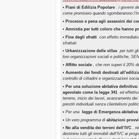
•
Piani di Edilizia Popolare
:
i governi de
come promisero quando sgomberarono l’In
•
Processo e pena agli assassini dei c
•
Amnistia per tutti coloro che hanno pro
•
Fine degli sfratti
con effetto immediato.
sfrattati.
•
Urbanizzazione delle villas
per tutti gl
loro organizzazioni sociali e politiche, 
•
Affitto sociale
, che non superi il 20% de
•
Aumento dei fondi destinati all’ediliz
controllo di cittadini e organizzazioni social
•
Per una soluzione abitativa definitiva
agevolato come la legge 341
ed effettiv
terreno, inizio dei lavori, avanzamento dei 
prestiti individuali senza clientelismi politic
•
Per una
legge di Emergenza abitativa
•
Un vero programma di
abitazioni provvi
•
No alla vendita dei terreni dell’IVC
,
né
destinino tutti gli immobili dell’IVC ai pr