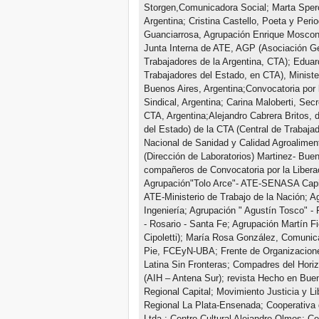
Storgen,Comunicadora Social; Marta Spero
Argentina; Cristina Castello, Poeta y Peri
Guanciarrosa, Agrupación Enrique Moscon
Junta Interna de ATE, AGP (Asociación Ge
Trabajadores de la Argentina, CTA); Edua
Trabajadores del Estado, en CTA), Ministe
Buenos Aires, Argentina;Convocatoria por l
Sindical, Argentina; Carina Maloberti, Sec
CTA, Argentina;Alejandro Cabrera Britos,
del Estado) de la CTA (Central de Trabaja
Nacional de Sanidad y Calidad Agroalimen
(Dirección de Laboratorios) Martinez- Bu
compañeros de Convocatoria por la Liberac
Agrupación"Tolo Arce"- ATE-SENASA Capit
ATE-Ministerio de Trabajo de la Nación; A
Ingeniería; Agrupación " Agustín Tosco" 
- Rosario - Santa Fe; Agrupación Martín Fie
Cipoletti); María Rosa González, Comunica
Pie, FCEyN-UBA; Frente de Organizacione
Latina Sin Fronteras; Compadres del Horiz
(AIH – Antena Sur); revista Hecho en Buen
Regional Capital; Movimiento Justicia y L
Regional La Plata-Ensenada; Cooperativa 
Ltda.; Centro Cultural Alejandro Olmos; Ce