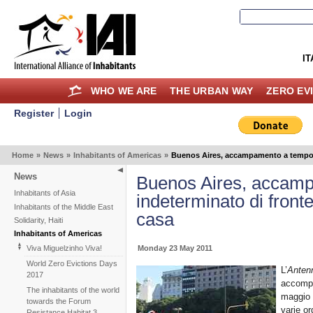
IT
WHO WE ARE
THE URBAN WAY
ZERO EV
Register
Login
Home
»
News
»
Inhabitants of Americas
»
Buenos Aires, accampamento a tempo ind
News
Buenos Aires, accam
Inhabitants of Asia
indeterminato di fronte a
Inhabitants of the Middle East
casa
Solidarity, Haiti
Inhabitants of Americas
Monday 23 May 2011
Viva Miguelzinho Viva!
World Zero Evictions Days
L’
Antenn
2017
accompa
The inhabitants of the world
maggio 
towards the Forum
varie or
Resistance Habitat 3