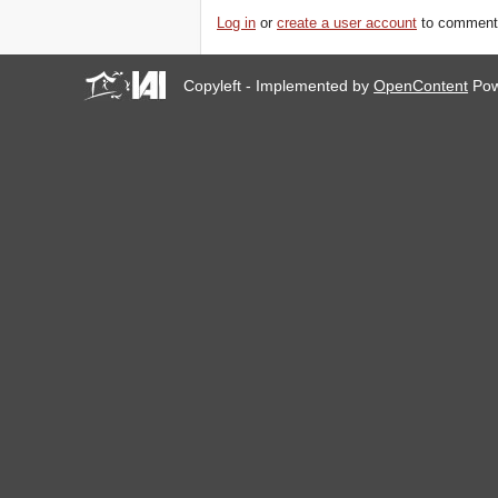
Log in
or
create a user account
to comment
Copyleft - Implemented by
OpenContent
Pow