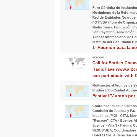
Foro Córdoba de Institucio
Movimiento de la Reforma 
Red de Entidades No gubern
FOTIVBA (Foro de Organizaci
Madre Tierra, Fundación Vi
San Cayetano, Asociación S
Alianza Internacional de Ha
Instituto del Conurbano (
1º Reunión para la co
ar2com
Call for Entries Cham
RadioFave www.ar2com
can participate with
Multisectorial Vecinos de S
Prudán 1365-Ciudad Autón
Festival "Juntos por
Coordinadora de Inquilinos 
Comisión de Justicia y Paz
Inquilinos (MOI - CTA), Mov
"Renacer", CTA - Buenos Ai
Sueños - Villa 3 - Fatima, 
NEXUS/UBA, Coordinadora de
Hotel El Cid, Antena Sur – 