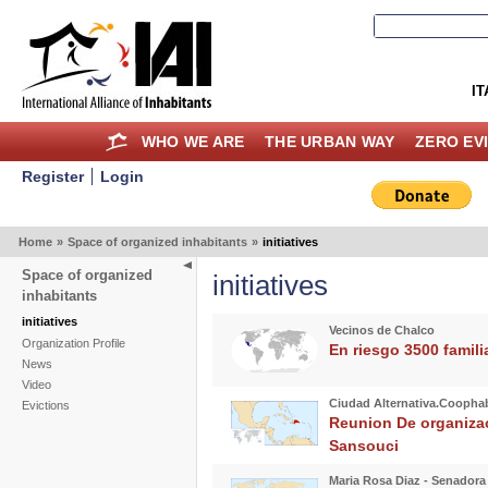
IT
WHO WE ARE
THE URBAN WAY
ZERO EV
Register
Login
Home
»
Space of organized inhabitants
»
initiatives
Space of organized
initiatives
inhabitants
initiatives
Vecinos de Chalco
Organization Profile
En riesgo 3500 famil
News
Video
Ciudad Alternativa.Coophab
Evictions
Reunion De organizac
Sansouci
Maria Rosa Diaz - Senadora 