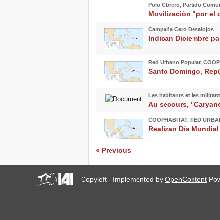
Polo Obrero, Partido Comuni
Movilizaciòn "por el 
Campaña Cero Desalojos
Indican Diciembre par
Red Urbano Popular, COOP
Santo Domingo, Repú
Les habitants et les militant
Au secours, "Caryane
COOPHABITAT, RED URBA
Realizan Día Mundial
« Previous
Copyleft - Implemented by
OpenContent
Pow