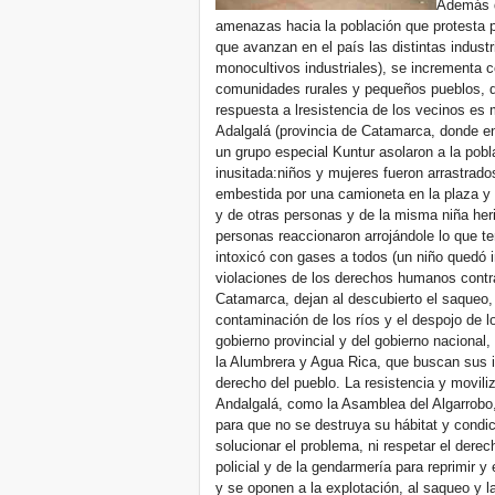
Además d
amenazas hacia la población que protesta 
que avanzan en el país las distintas industr
monocultivos industriales), se incrementa 
comunidades rurales y pequeños pueblos, q
respuesta a lresistencia de los vecinos es
Adalgalá (provincia de Catamarca, donde en
un grupo especial Kuntur asolaron a la pob
inusitada:niños y mujeres fueron arrastrado
embestida por una camioneta en la plaza y q
y de otras personas y de la misma niña he
personas reaccionaron arrojándole lo que tení
intoxicó con gases a todos (un niño quedó 
violaciones de los derechos humanos contra
Catamarca, dejan al descubierto el saqueo,
contaminación de los ríos y el despojo de l
gobierno provincial y del gobierno naciona
la Alumbrera y Agua Rica, que buscan sus 
derecho del pueblo. La resistencia y movili
Andalgalá, como la Asamblea del Algarrob
para que no se destruya su hábitat y condi
solucionar el problema, ni respetar el derec
policial y de la gendarmería para reprimir 
y se oponen a la explotación, al saqueo y 