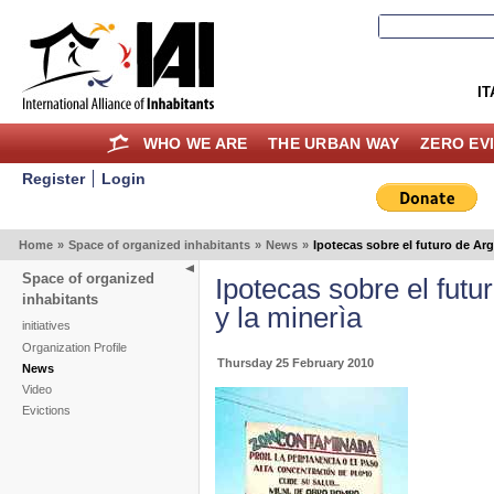
IT
WHO WE ARE
THE URBAN WAY
ZERO EV
Register
Login
Home
»
Space of organized inhabitants
»
News
»
Ipotecas sobre el futuro de Arge
Space of organized
Ipotecas sobre el futur
inhabitants
y la minerìa
initiatives
Organization Profile
Thursday 25 February 2010
News
Video
Evictions