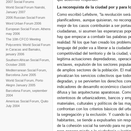
2007 Social Forums
La reconquista de la ciudad por y para 
World Social Forum Nairobi,
January 2007
Como escribió Lefebvre, “la revolución será
2006 Russian Social Forum
planificadores, aunque quisieran, no reconq
Word Urban Forum 2006
mejor de los casos contribuirán a ser port
European Social Forum. Athens
ciudadanas, si asumen las esperanzas popula
may 2006
hay que empezar a combatir las palabras pel
The 10th CFCO Meeting
realidad. Ni los que han creado los problema
Polycentric World Social Forum
lenguaje del poder va a liberar a la ciudada
in Caracas and Bamako,
competitividad del territorio y de la ciudad
january 2006
legitima actuaciones depredadoras, operaci
Southern African Social Forum,
enclaves, expulsión de los sectores popular
October 2005
de amplios sectores de la población. El mal 
Mediterranean Social Forum,
Barcelona June 2005
privatizan los servicios colectivos que tod
World Social Forum, Porto
degradan, y se pervierten los derechos con
Alegre January 2005
indicadores de desarrollo económico clasis
Barcelona Forum, september
difusa y las arquitecturas aparatosas. Com
2004
ostentosos de urbanizadores, bancos y emp
Americas Social Forum, Quito
materiales, culturales y políticos de las m
July 2004
confrontan con los criterios básicos del u
la segregación y la exclusión. Y cuando la 
habitantes, se tiende a expulsarles sin respe
de la cohesión social ha servido para no pr