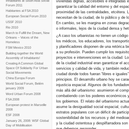
viviendas dignas, accesibles e integradas e
Inhabitants at South Asia Social
Forum 2011
garantizar la calidad del entorno y del espaci
Habitantes al FSA 2010
proximidad de las centralidades, etcétera.
European Social Forum 2010
necesitan de la ciudad, de lo público y de l
USSF 2010
En cambio, se les margina en zonas degrada
Rio 2010
o informales, lejos de la ciudad densa y he
March to Fulfill the Dream, New
¿A caso los urbanistas no tienen un código é
Orleans – Voices of the
los médicos, los educadores, los transporti
Homeless
y planificadores disponen de una retórica b
FSM Mexico 2010
a su profesión. Pueden cumplir los requisit
Building together the World
proyectos e intervenciones en la ciudad. L
Assembly of Inhabitants!
de la ciudad industrial eran garantizar el a
Creating A Common Global
Space Of Solidarity For Urban
servicios y calidad de vida, y también redu
Social Movements
ciudad donde todos fueran “libres e iguales
China Europa Forum
principios. El desarrollo urbano hoy se cara
World Social Forum, Belém
injusticia espacial. Algunos de los fundado
january 2009
más allá del urbanismo: asumieron el comp
Word Urban Forum 2008
combatiendo con los poderes económicos y 
FSA 2008
los gobiernos. El relato del urbanismo actua
European protest in Marseille
asume la desigualdad social espacial, cultu
2008
estratos populares con un déficit de partic
ESF 2008
sostenibilidad de los recursos y del medio
January 26, 2008: WSF Global
y la ciudad ostentosa y despilfarradora son
Day of Mobilisation
que debemos responder.