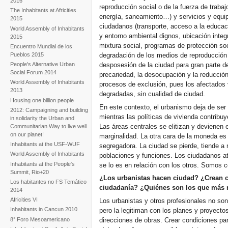
2016
the turning point
reproducción social o de la fuerza de trabaj
The Inhabitants at Africities
energía, saneamiento…) y servicios y equi
2015
ciudadanos (transporte, acceso a la educaci
World Assembly of Inhabitants
y entorno ambiental dignos, ubicación integ
2015
mixtura social, programas de protección soci
Encuentro Mundial de los
Pueblos 2015
degradación de los medios de reproducción s
People's Alternative Urban
desposesión de la ciudad para gran parte de
Social Forum 2014
precariedad, la desocupación y la reducción 
World Assembly of Inhabitants
procesos de exclusión, pues los afectados 
2013
degradadas, sin cualidad de ciudad.
Housing one billion people
En este contexto, el urbanismo deja de ser 
2012: Campaigning and building
mientras las políticas de vivienda contribu
in solidarity the Urban and
Las áreas centrales se elitizan y devienen
Communitarian Way to live well
on our planet!
marginalidad. La otra cara de la moneda es
Inhabitants at the USF-WUF
segregadora. La ciudad se pierde, tiende a
World Assembly of Inhabitants
poblaciones y funciones. Los ciudadanos a
Inhabitants at the People's
se lo es en relación con los otros. Somos
Summit, Rio+20
¿Los urbanistas hacen ciudad? ¿Crean co
Los habitantes no FS Temático
ciudadanía? ¿Quiénes son los que más n
2014
Africities VI
Los urbanistas y otros profesionales no son
Inhabitants in Cancun 2010
pero la legitiman con los planes y proyecto
8° Foro Mesoamericano
direcciones de obras. Crear condiciones par