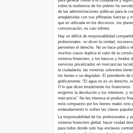
para generar miedo a la ciudadanía y legiti
sobre la resiliencia de los pobres ha servid
de las administraciones públicas para la co
arreglárselas con sus pWropias fuerzas y 
que es utilizada en los discursos, los plane
comunicación, es casi infinita.
Hay un déficit de responsabilidad compartid
profesionales: no dicen la verdad, oscurece
pervierten el derecho. No se hace público e
muchos casos duplica el valor de la constru
sistema financiero, y los bancos y fondos d
servicios privatizados en mercancías lucrat
la ciudadanía: las minorías solventes tien
los tienen o se degradan. El presidente de 
gráficamente: “El agua no es un derecho, e
O lo que dicen brutalmente los financieros:
exigimos la devolución y los intereses, y n
mercancía”. No les interesa el producto fina
está compuesto por los bienes reales sino p
endeudamiento lo sufren las clases popula
La responsabilidad de los profesionales y po
sistema financiero global; hacer ciudad do
para todos donde solo hay enclaves centrale