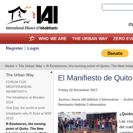
IT
WHO WE ARE
THE URBAN WAY
ZERO EV
Register
Login
Home
»
The Urban Way
»
R-Existences, the turning point of Quito. The New In
The Urban Way
El Manifiesto de Quito
FORUM FOR
MEDITERANEAN
Friday 22 December 2017
INHABITANTS
The Inhabitants at Africities
-
Author: Hacia UN Hábitat 3 Alternativo
Autho
2018
Seminario Habitat 3 alternativo.
One Day, the world of work
¿Quién
Inhabitants who R-Exist at WSF
2018
Las ciud
R-Existences, the turning
del suel
point of Quito. The New
constru