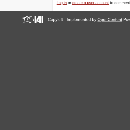
Log in
or
create a user account
to comment
Copyleft - Implemented by
OpenContent
Pow