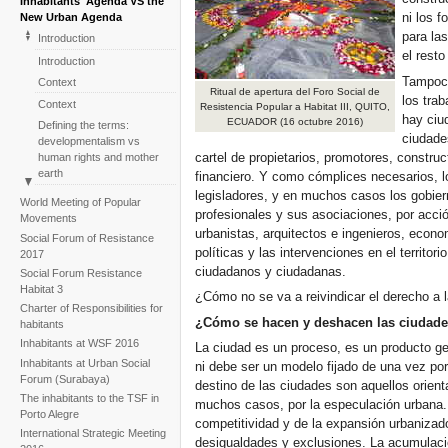
Inhabitants' Agenda VS the
ni los 
New Urban Agenda
para la
Introduction
el resto
Introduction
Tampoco
Context
Ritual de apertura del Foro Social de
los tra
Context
Resistencia Popular a Habitat III, QUITO,
hay ciu
ECUADOR (16 octubre 2016)
Defining the terms:
ciudade
developmentalism vs
cartel de propietarios, promotores, constr
human rights and mother
earth
financiero. Y como cómplices necesarios, l
legisladores, y en muchos casos los gobie
Defining the terms:
World Meeting of Popular
developmentalism vs
profesionales y sus asociaciones, por acció
Movements
human rights and mother
urbanistas, arquitectos e ingenieros, econom
Social Forum of Resistance
earth
políticas y las intervenciones en el territo
2017
The Social Forum of
ciudadanos y ciudadanas.
Social Forum Resistance
Resistance to Habitat III:
Habitat 3
¿Cómo no se va a reivindicar el derecho a 
events which leave a mark
Charter of Responsibilities for
The Social Forum of
¿Cómo se hacen y deshacen las ciudad
habitants
Resistance to Habitat III:
Inhabitants at WSF 2016
La ciudad es un proceso, es un producto ge
events which leave a mark
Inhabitants at Urban Social
ni debe ser un modelo fijado de una vez por
One year on: inhabitants
Forum (Surabaya)
destino de las ciudades son aquellos orient
and civil society monitoring
The inhabitants to the TSF in
muchos casos, por la especulación urbana. 
the turning point
Porto Alegre
competitividad y de la expansión urbaniza
One year on: inhabitants
International Strategic Meeting
desigualdades y exclusiones. La acumulació
and civil society monitoring