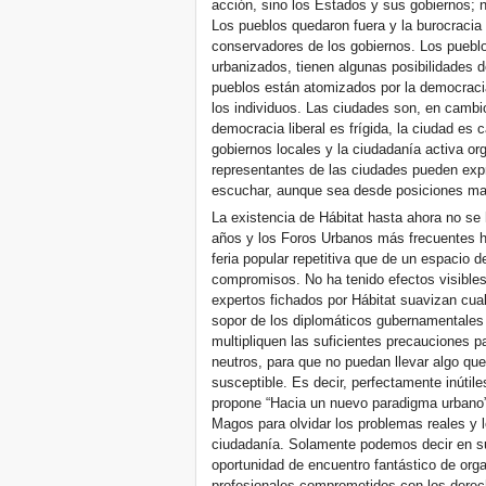
acción, sino los Estados y sus gobiernos; n
Los pueblos quedaron fuera y la burocracia 
conservadores de los gobiernos. Los pueblos
urbanizados, tienen algunas posibilidades d
pueblos están atomizados por la democraci
los individuos. Las ciudades son, en cambio
democracia liberal es frígida, la ciudad es c
gobiernos locales y la ciudadanía activa or
representantes de las ciudades pueden exp
escuchar, aunque sea desde posiciones ma
La existencia de Hábitat hasta ahora no se 
años y los Foros Urbanos más frecuentes h
feria popular repetitiva que de un espacio 
compromisos. No ha tenido efectos visibles n
expertos fichados por Hábitat suavizan cual
sopor de los diplomáticos gubernamentales 
multipliquen las suficientes precauciones pa
neutros, para que no puedan llevar algo qu
susceptible. Es decir, perfectamente inútile
propone “Hacia un nuevo paradigma urbano”.
Magos para olvidar los problemas reales y l
ciudadanía. Solamente podemos decir en s
oportunidad de encuentro fantástico de org
profesionales comprometidos con los derec