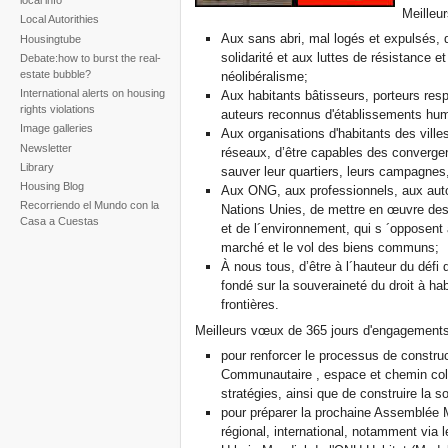
local info
Meilleu
Local Autorithies
Aux sans abri, mal logés et expulsés, q
Housingtube
solidarité et aux luttes de résistance e
Debate:how to burst the real-
estate bubble?
néolibéralisme;
International alerts on housing
Aux habitants bâtisseurs, porteurs respo
rights violations
auteurs reconnus d'établissements hum
Image galleries
Aux organisations d'habitants des ville
Newsletter
réseaux, d’être capables des convergen
Library
sauver leur quartiers, leurs campagnes,
Housing Blog
Aux ONG, aux professionnels, aux auto
Recorriendo el Mundo con la
Nations Unies, de mettre en œuvre des
Casa a Cuestas
et de l´environnement, qui s ´opposent a
marché et le vol des biens communs;
À nous tous, d’être à l´hauteur du défi 
fondé sur la souveraineté du droit à hab
frontières.
Meilleurs vœux de 365 jours d'engagements 
pour renforcer le processus de construc
Communautaire , espace et chemin colle
stratégies, ainsi que de construire la so
pour préparer la prochaine Assemblée M
régional, international, notamment via 