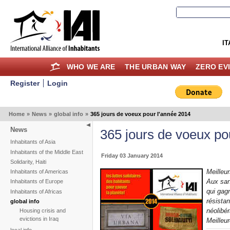
IT
WHO WE ARE
THE URBAN WAY
ZERO EV
Register
Login
Home
»
News
»
global info
»
365 jours de voeux pour l'année 2014
News
365 jours de voeux po
Inhabitants of Asia
Inhabitants of the Middle East
Friday 03 January 2014
Solidarity, Haiti
Meilleu
Inhabitants of Americas
Aux sans
Inhabitants of Europe
qui gagn
Inhabitants of Africas
résistan
global info
néolibé
Housing crisis and
evictions in Iraq
Meilleu