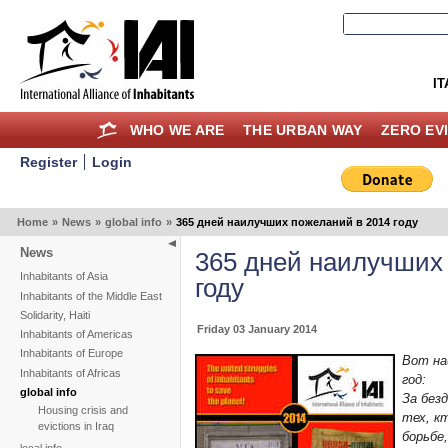
IT
WHO WE ARE
THE URBAN WAY
ZERO EV
Register
Login
Home
»
News
»
global info
»
365 дней наилучших пожеланий в 2014 году
News
365 дней наилучших
Inhabitants of Asia
году
Inhabitants of the Middle East
Solidarity, Haiti
Friday 03 January 2014
Inhabitants of Americas
Inhabitants of Europe
Вот на
Inhabitants of Africas
год:
global info
За безд
Housing crisis and
тех, к
evictions in Iraq
борьбе