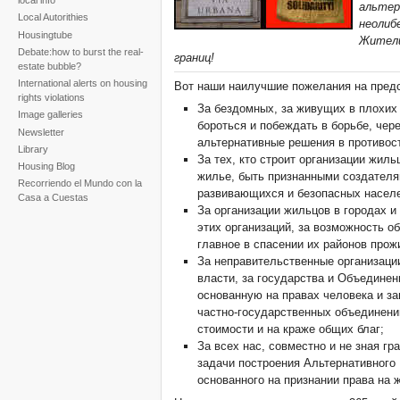
local info
альтер
Local Autorithies
неолибе
Housingtube
Жители
Debate:how to burst the real-
границ!
estate bubble?
International alerts on housing
Вот наши наилучшие пожелания на пред
rights violations
За бездомных, за живущих в плохих 
Image galleries
бороться и побеждать в борьбе, чер
Newsletter
альтернативные решения в противос
Library
За тех, кто строит организации жил
Housing Blog
жилье, быть признанными создателя
Recorriendo el Mundo con la
развивающихся и безопасных населе
Casa a Cuestas
За организации жильцов в городах и 
этих организаций, за возможность об
главное в спасении их районов про
За неправительственные организаци
власти, за государства и Объединен
основанную на правах человека и з
частно-государственных объединени
стоимости и на краже общих благ;
За всех нас, совместно и не зная г
задачи построения Альтернативного 
основанного на признании права на 