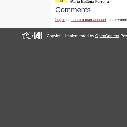
Maria Betânia Ferreira
Comments
Log in
or
create a user account
to comment
Copyleft - Implemented by
OpenContent
Pow