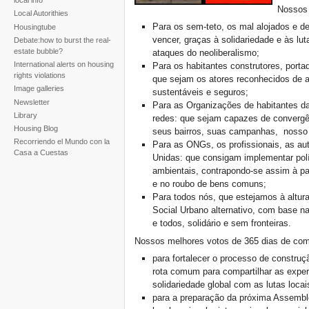
local info
Nossos 
Local Autorithies
Para os sem-teto, os mal alojados e d
Housingtube
vencer, graças à solidariedade e às lut
Debate:how to burst the real-
estate bubble?
ataques do neoliberalismo;
International alerts on housing
Para os habitantes construtores, portad
rights violations
que sejam os atores reconhecidos de 
Image galleries
sustentáveis e seguros;
Newsletter
Para as Organizações de habitantes d
Library
redes: que sejam capazes de convergên
Housing Blog
seus bairros, suas campanhas, nosso 
Recorriendo el Mundo con la
Para as ONGs, os profissionais, as au
Casa a Cuestas
Unidas: que consigam implementar pol
ambientais, contrapondo-se assim à pa
e no roubo de bens comuns;
Para todos nós, que estejamos à altur
Social Urbano alternativo, com base na 
e todos, solidário e sem fronteiras.
Nossos melhores votos de 365 dias de com
para fortalecer o processo de constru
rota comum para compartilhar as experi
solidariedade global com as lutas locai
para a preparação da próxima Assemble