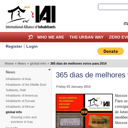
IT
WHO WE ARE
THE URBAN WAY
ZERO EV
Register
Login
Home
»
News
»
global info
»
365 dias de melhores votos para 2014
News
365 dias de melhores 
Inhabitants of Asia
Inhabitants of the Middle East
Friday 03 January 2014
Solidarity, Haiti
Nossos 
Inhabitants of Americas
Para os
Inhabitants of Europe
consiga
Inhabitants of Africas
às lutas
global info
neoliber
Housing crisis and
evictions in Iraq
Nossos 