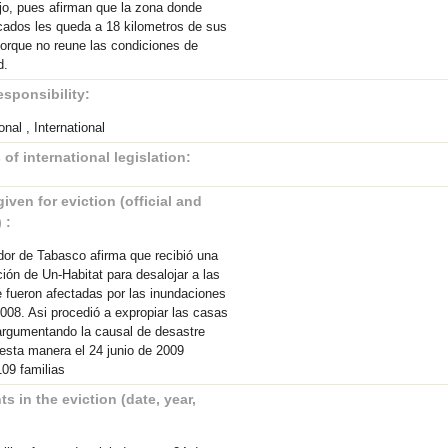
jo, pues afirman que la zona donde
cados les queda a 18 kilometros de sus
porque no reune las condiciones de
d.
esponsibility:
onal , International
 of international legislation:
ven for eviction (official and
 :
or de Tabasco afirma que recibió una
ón de Un-Habitat para desalojar a las
e fueron afectadas por las inundaciones
008. Asi procedió a expropiar las casas
argumentando la causal de desastre
 esta manera el 24 junio de 2009
109 familias
s in the eviction (date, year,