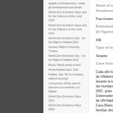
Appello ai Parlamentari: votate
Name of c
gli emendamenti anti-sfratti!
threatene
World Zero Evictions Days and
for the Defence of the Land
Fraccionami
2015
World Zero Evictions Days and
Estimated
for the Defence of the Land
(in figures
2014
World Zero Evictions Day - for
436
the Right to Habitat 2013
Assises Right to Housing
Type of t
Tunisia
Tenants
World Zero Evictions Day - for
the Right to Habitat 2012
Case hist
Brazil, Piquiá wants to live!
World Habitat Days 2011
Cada año lo
Petition: Say 'No' to evictions
de Villaher
without housing!
durante la 
4 proyectos de ley para el
las inundac
derecho a la vivienda y el
2007, pues 
hábitat
Gobernador
World Zero Evictions Days
de UN-Habit
2010
Casa Blanca
World Zero Evictions Days
2009
familias de