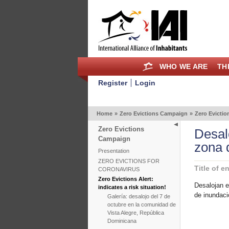
WHO WE ARE
TH
Register
Login
Home
»
Zero Evictions Campaign
»
Zero Eviction
Zero Evictions
Desal
Campaign
zona 
Presentation
ZERO EVICTIONS FOR
Title of en
CORONAVIRUS
Zero Evictions Alert:
Desalojan e
indicates a risk situation!
de inundac
Galería: desalojo del 7 de
octubre en la comunidad de
Vista Alegre, República
Dominicana