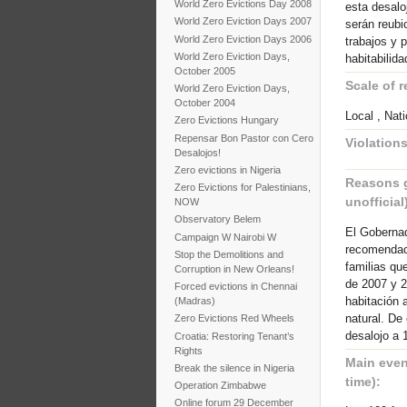
World Zero Evictions Day 2008
esta desalo
World Zero Eviction Days 2007
serán reubi
World Zero Eviction Days 2006
trabajos y 
World Zero Eviction Days,
habitabilida
October 2005
Scale of r
World Zero Eviction Days,
October 2004
Local , Nati
Zero Evictions Hungary
Repensar Bon Pastor con Cero
Violations
Desalojos!
Zero evictions in Nigeria
Reasons gi
Zero Evictions for Palestinians,
unofficial)
NOW
Observatory Belem
El Gobernad
Campaign W Nairobi W
recomendaci
Stop the Demolitions and
familias qu
Corruption in New Orleans!
de 2007 y 2
Forced evictions in Chennai
habitación 
(Madras)
natural. De
Zero Evictions Red Wheels
desalojo a 
Croatia: Restoring Tenant’s
Rights
Main event
Break the silence in Nigeria
time):
Operation Zimbabwe
Online forum 29 December