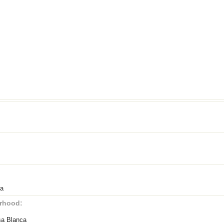
sa
rhood:
sa Blanca