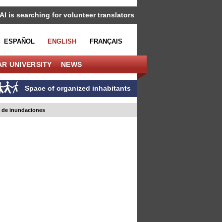
IAI is searching for volunteer translators
ESPAÑOL
ENGLISH
FRANÇAIS
R UNIVERSITY
NEWS
Space of organized inhabitants
a de inundaciones