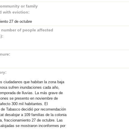
ommunity or family
d with eviction:
ento 27 de octubre
 number of people affected
):
enure:
ory:
s ciudadanos que habitan la zona baja
mosa sufren inundaciones cada año,
temporada de lluvias. La más grave de
iones se presento en noviembre de
afecto 300 mil habitantes. El
 de Tabasco decidió por recomendación
at desalojar a 109 familias de la colonia
, fraccionamiento 27 de octubre. Las
salojadas se mostraron inconformes por