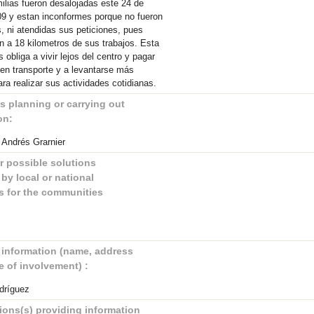
ilias fueron desalojadas este 24 de
09 y estan inconformes porque no fueron
 ni atendidas sus peticiones, pues
an a 18 kilometros de sus trabajos. Esta
s obliga a vivir lejos del centro y pagar
en transporte y a levantarse más
ra realizar sus actividades cotidianas.
es planning or carrying out
on:
 Andrés Grarnier
r possible solutions
by local or national
es for the communities
 information (name, address
e of involvement) :
odríguez
ions(s) providing information