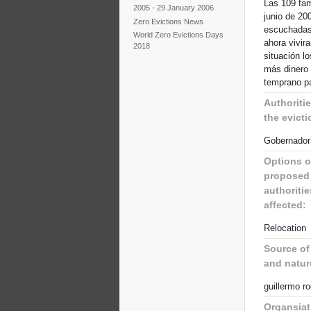
Las 109 fam
2005 - 29 January 2006
junio de 20
Zero Evictions News
escuchadas,
World Zero Evictions Days
ahora vivir
2018
situación lo
más dinero 
temprano pa
Authoriti
the evicti
Gobernador
Options o
proposed 
authoriti
affected:
Relocation
Source of
and natur
guillermo r
Organsiat