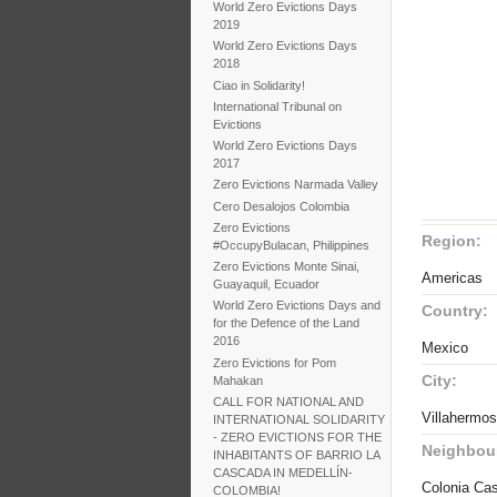
World Zero Evictions Days
2019
World Zero Evictions Days
2018
Ciao in Solidarity!
International Tribunal on
Evictions
World Zero Evictions Days
2017
Zero Evictions Narmada Valley
Cero Desalojos Colombia
Zero Evictions
Region:
#OccupyBulacan, Philippines
Zero Evictions Monte Sinai,
Americas
Guayaquil, Ecuador
World Zero Evictions Days and
Country:
for the Defence of the Land
2016
Mexico
Zero Evictions for Pom
City:
Mahakan
CALL FOR NATIONAL AND
Villahermo
INTERNATIONAL SOLIDARITY
- ZERO EVICTIONS FOR THE
Neighbou
INHABITANTS OF BARRIO LA
CASCADA IN MEDELLÍN-
Colonia Ca
COLOMBIA!