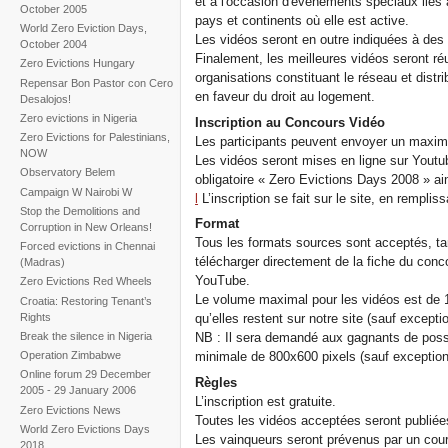
et à l'occasion d'évènements spéciaux liés 
October 2005
pays et continents où elle est active.
World Zero Eviction Days,
Les vidéos seront en outre indiquées à des 
October 2004
Finalement, les meilleures vidéos seront ré
Zero Evictions Hungary
organisations constituant le réseau et distri
Repensar Bon Pastor con Cero
en faveur du droit au logement.
Desalojos!
Zero evictions in Nigeria
Inscription au Concours Vidéo
Zero Evictions for Palestinians,
Les participants peuvent envoyer un maxim
NOW
Les vidéos seront mises en ligne sur Youtube
Observatory Belem
obligatoire « Zero Evictions Days 2008 » ain
Campaign W Nairobi W
l
L’inscription se fait sur le site, en remplis
Stop the Demolitions and
Format
Corruption in New Orleans!
Tous les formats sources sont acceptés, tan
Forced evictions in Chennai
télécharger directement de la fiche du con
(Madras)
YouTube.
Zero Evictions Red Wheels
Le volume maximal pour les vidéos est de 
Croatia: Restoring Tenant’s
Rights
qu’elles restent sur notre site (sauf excepti
Break the silence in Nigeria
NB : Il sera demandé aux gagnants de possé
Operation Zimbabwe
minimale de 800x600 pixels (sauf exception
Online forum 29 December
Règles
2005 - 29 January 2006
L’inscription est gratuite.
Zero Evictions News
Toutes les vidéos acceptées seront publiées
World Zero Evictions Days
Les vainqueurs seront prévenus par un courri
2018