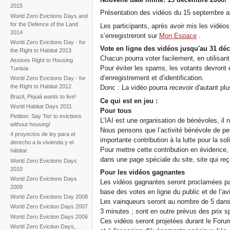
2015
Présentation des vidéos du 15 septembre 
World Zero Evictions Days and
for the Defence of the Land
Les participants, après avoir mis les vidéos
2014
s’enregistreront sur
Mon Espace
.
World Zero Evictions Day - for
Vote en ligne des vidéos jusqu'au 31 dé
the Right to Habitat 2013
Chacun pourra voter facilement, en utilisant
Assises Right to Housing
Pour éviter les spams, les votants devront 
Tunisia
d’enregistrement et d’identification.
World Zero Evictions Day - for
the Right to Habitat 2012
Donc : La vidéo pourra recevoir d'autant plu
Brazil, Piquiá wants to live!
Ce qui est en jeu :
World Habitat Days 2011
Pour tous
Petition: Say 'No' to evictions
L’IAI est une organisation de bénévoles, il 
without housing!
Nous pensons que l’activité bénévole de pe
4 proyectos de ley para el
importante contribution à la lutte pour la sol
derecho a la vivienda y el
Pour mettre cette contribution en évidence,
hábitat
dans une page spéciale du site, site qui re
World Zero Evictions Days
2010
Pour les vidéos gagnantes
World Zero Evictions Days
Les vidéos gagnantes seront proclamées par 
2009
base des votes en ligne du public et de l’av
World Zero Evictions Day 2008
Les vainqueurs seront au nombre de 5 dans 
World Zero Eviction Days 2007
3 minutes ; sont en outre prévus des prix s
World Zero Eviction Days 2006
Ces vidéos seront projetées durant le Foru
World Zero Eviction Days,