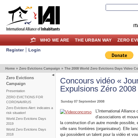
IT
WHO WE ARE
THE URBAN WAY
ZERO EV
Register
Login
Home
»
Zero Evictions Campaign
»
The 2008 World Zero Evictions Days Video C
Zero Evictions
Concours vidéo « Jou
Campaign
Expulsions Zéro 2008
Presentation
ZERO EVICTIONS FOR
Sunday 07 September 2008
CORONAVIRUS
Zero Evictions Alert: indicates a
L’International Alliance
risk situation!
d’associations et mouve
World Zero Evictions Days
la construction d’un autre monde possible, e
2019
ville sans frontières (organisateur). Elle la
World Zero Evictions Days
qui possèdent un talent pour la vidéo et voud
2018