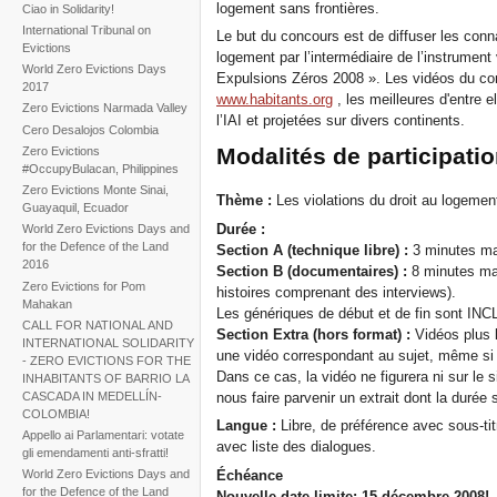
logement sans frontières.
Ciao in Solidarity!
International Tribunal on
Le but du concours est de diffuser les conna
Evictions
logement par l’intermédiaire de l’instrumen
World Zero Evictions Days
Expulsions Zéros 2008 ». Les vidéos du con
2017
www.habitants.org
, les meilleures d'entre e
Zero Evictions Narmada Valley
l’IAI et projetées sur divers continents.
Cero Desalojos Colombia
Modalités de participati
Zero Evictions
#OccupyBulacan, Philippines
Zero Evictions Monte Sinai,
Thème :
Les violations du droit au logement
Guayaquil, Ecuador
Durée :
World Zero Evictions Days and
for the Defence of the Land
Section A (technique libre) :
3 minutes ma
2016
Section B (documentaires) :
8 minutes ma
Zero Evictions for Pom
histoires comprenant des interviews).
Mahakan
Les génériques de début et de fin sont IN
CALL FOR NATIONAL AND
Section Extra (hors format) :
Vidéos plus 
INTERNATIONAL SOLIDARITY
une vidéo correspondant au sujet, même si e
- ZERO EVICTIONS FOR THE
Dans ce cas, la vidéo ne figurera ni sur le 
INHABITANTS OF BARRIO LA
CASCADA IN MEDELLÍN-
nous faire parvenir un extrait dont la durée
COLOMBIA!
Langue :
Libre, de préférence avec sous-tit
Appello ai Parlamentari: votate
avec liste des dialogues.
gli emendamenti anti-sfratti!
Échéance
World Zero Evictions Days and
for the Defence of the Land
Nouvelle date limite: 15 décembre 2008!