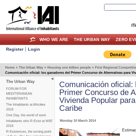
IT
WHO WE ARE
THE URBAN WAY
ZERO EV
Register
Login
Home
»
The Urban Way
»
Housing one billion people
»
First Regional Competiti
Comunicación oficial: los ganadores del Primer Concurso de Alternativas para Viv
The Urban Way
Comunicación oficial:
FORUM FOR
Primer Concurso de Al
MEDITERANEAN
Vivienda Popular para
INHABITANTS
The Inhabitants at Africities
Caribe
2018
One Day, the world of work
Monday 10 March 2014
Inhabitants who R-Exist at WSF
2018
Estimad
R-Existences, the turning point