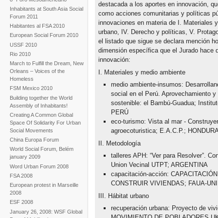
destacada a los aportes en innovación, q
Inhabitants at South Asia Social
como acciones comunitarias y políticas pú
Forum 2011
innovaciones en materia de I. Materiales y
Habitantes al FSA 2010
urbano, IV. Derecho y políticas, V. Prota
European Social Forum 2010
el listado que sigue se declara mención ho
USSF 2010
dimensión específica que el Jurado hace d
Rio 2010
innovación:
March to Fulfill the Dream, New
Orleans – Voices of the
I. Materiales y medio ambiente
Homeless
medio ambiente-insumos: Desarrollan
FSM Mexico 2010
social en el Perú. Aprovechamiento y 
Building together the World
sostenible: el Bambú-Guadua; Institu
Assembly of Inhabitants!
PERÚ
Creating A Common Global
eco-turismo: Vista al mar - Construy
Space Of Solidarity For Urban
agroecoturistica; E.A.C.P.; HONDUR
Social Movements
China Europa Forum
II. Metodología
World Social Forum, Belém
talleres APH: “Ver para Resolver”. Con
january 2009
Union Vecinal UTPT; ARGENTINA
Word Urban Forum 2008
capacitación-acción: CAPACITACI
FSA 2008
CONSTRUIR VIVIENDAS; FAUA-UNI
European protest in Marseille
2008
III. Hábitat urbano
ESF 2008
recuperación urbana: Proyecto de vi
January 26, 2008: WSF Global
MOVIMIENTO DE POBLADORES UK