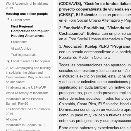
(COCEAVIS), "Gestión de fondos italian
World Assembly of Inhabitants
2013
proyecto cooperativista de vivienda en 
Housing one billion people
(CHSS)", El Salvador
con un premio corre
Current news
en el Foro Social Urbano Alternativo y Po
First Regional
2.
Fundación Pro-Hábitat, "Vivienda sal
Competition for Popular
Cochabamba", Bolivia
con un premio cor
Housing Alternatives
en el Foro Social Urbano Alternativo y Po
Precedents
3.
Asociación Kuelap PERÚ “Programa 
Virtual Archive
con un premio correspondiente a la partici
Training materials
Popular de Medellín Colombia.
Local resources for popular
Todas las presentaciones han aportado un
housing alternative policies
2012: Campaigning and building
sociales que resisten y luchan por un hábi
Blog: Territorios,
in solidarity the Urban and
e incluso la extinción social, esta lucha v
Gobernanza y Democracia
Communitarian Way to live well
y del pensar colectivo como condiciones p
on our planet!
significado sin duda también un motivo de 
Inhabitants at the USF-WUF
protagonistas, pues cada proyecto implica
World Assembly of Inhabitants
estos derechos sociales. Todos los proyec
Inhabitants at the People's
Summit, Rio+20
Colombia, Costa Rica, El Salvador, Hondu
Dominicana constituyen un verdadero apr
Los habitantes no FS Temático
2014
como un paso muy valioso a nuevos empr
Africities VI
entre sus protagonistas y sus proyeccion
Inhabitants in Cancun 2010
Entre estos saberes y experiencias tan si
8° Foro Mesoamericano