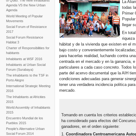
of Quito. The New Inhabitants'
La Alia
Agenda VS the New Urban
todas l
Agenda
Primer 
World Meeting of Popular
Popular
Movements
llegar 
Social Forum of Resistance
2017
En tota
Social Forum Resistance
riqueza 
Habitat 3
hábitat y de la vivienda que existen en el 
Charter of Responsibilities for
bajo costo y convenientemente localizadas;
habitants
para hacerlas realidad, luchando contra una
Inhabitants at WSF 2016
centrada en el mercado y en la ganancia, e
Inhabitants at Urban Social
particulares a cada caso concreto. Todos l
Forum (Surabaya)
parte del acervo documental que la AIH tie
The inhabitants to the TSF in
condiciones adecuadas para generar sinergi
Porto Alegre
tener una verdadera incidencia politica para
International Strategic Meeting
mercado.
2016
The Inhabitants at Africities
2015
World Assembly of Inhabitants
2015
Tomando en cuenta los criterios establecid
Encuentro Mundial de los
ha considerado para efectos del Concurso,
Pueblos 2015
ganadores, en el orden siguiente:
People's Alternative Urban
Social Forum 2014
1.
Coordinadora Centroamericana Autoge