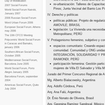
Day of Mobilisation
re-urbanización: Talleres de Capacitac
2007 Social Forums
Pinos; Junta Vecinal del Barrio Los
World Social Forum Nairobi,
January 2007
IV. Derecho y políticas
2006 Russian Social Forum
políticas públicas: Projeto de regular
Word Urban Forum 2006
AMOVILE; BRASIL
European Social Forum. Athens
legislación: La Vivienda una necesi
may 2006
Metropolitano; PERÚ
The 10th CFCO Meeting
V. Protagonismo femenino, subjetivo y co
Polycentric World Social Forum
in Caracas and Bamako,
espacios comunitario: Creando espaci
january 2006
comunidad. Comunidad y ONG uni
Southern African Social Forum,
INTEGRACIÓN, SOLIDARIDAD Y P
October 2005
RAIMONDI; PERÚ
Mediterranean Social Forum,
participación femenina: Gestión parti
Barcelona June 2005
mujeres de Villa El Salvador y Villa
World Social Forum, Porto
Alegre January 2005
Jurado del Primer Concurso Regional de Al
Barcelona Forum, september
Mg. Alberto Bialacowsky, Argentina
2004
Americas Social Forum, Quito
Arq. Adolfo Córdova, Perú
July 2004
Arq. Ana Falù, Argentina
Dr. Ênio Nonato de Oliveira, Brasil
Arq. Georgina Ramírez Sandoval, México