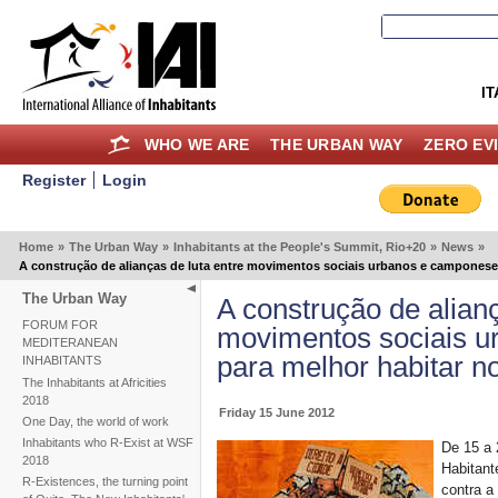
IT
WHO WE ARE
THE URBAN WAY
ZERO EV
Register
Login
Home
»
The Urban Way
»
Inhabitants at the People's Summit, Rio+20
»
News
»
A construção de alianças de luta entre movimentos sociais urbanos e camponese
The Urban Way
A construção de alianç
FORUM FOR
movimentos sociais 
MEDITERANEAN
para melhor habitar n
INHABITANTS
The Inhabitants at Africities
2018
Friday 15 June 2012
One Day, the world of work
Inhabitants who R-Exist at WSF
De 15 a 
2018
Habitant
R-Existences, the turning point
contra a