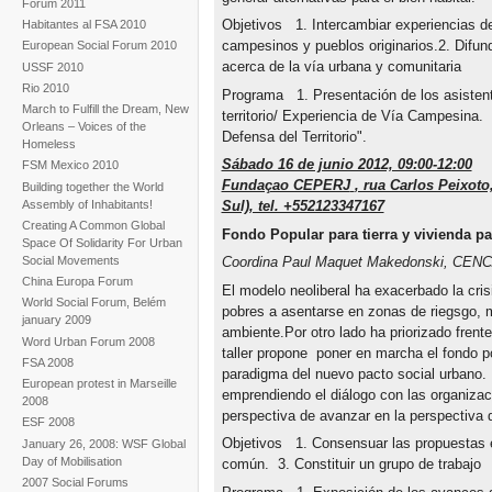
Forum 2011
Objetivos 1. Intercambiar experiencias de
Habitantes al FSA 2010
campesinos y pueblos originarios.2. Difundi
European Social Forum 2010
acerca de la vía urbana y comunitaria
USSF 2010
Rio 2010
Programa 1. Presentación de los asistent
March to Fulfill the Dream, New
territorio/ Experiencia de Vía Campesina.
Orleans – Voices of the
Defensa del Territorio".
Homeless
Sábado 16 de junio 2012, 09:00-12:00
FSM Mexico 2010
Fundaçao CEPERJ
, rua Carlos Peixoto
Building together the World
Assembly of Inhabitants!
Sul), tel. +552123347167
Creating A Common Global
Fondo Popular para tierra y vivienda pa
Space Of Solidarity For Urban
Social Movements
Coordina Paul Maquet Makedonski, CENC
China Europa Forum
El modelo neoliberal ha exacerbado la cris
World Social Forum, Belém
pobres a asentarse en zonas de riegsgo, 
january 2009
ambiente.Por otro lado ha priorizado frente
Word Urban Forum 2008
taller propone poner en marcha el fondo po
FSA 2008
paradigma del nuevo pacto social urbano. 
European protest in Marseille
emprendiendo el diálogo con las organizac
2008
perspectiva de avanzar en la perspectiva d
ESF 2008
Objetivos 1. Consensuar las propuestas e
January 26, 2008: WSF Global
Day of Mobilisation
común. 3. Constituir un grupo de trabajo
2007 Social Forums