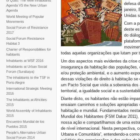
of Quito. The New Inhabitants'
defesa d
Agenda VS the New Urban
janeiro,
Agenda
Unidas s
World Meeting of Popular
Movements
Com a pa
Social Forum of Resistance
deste es
2017
do diálo
Social Forum Resistance
platafor
Habitat 3
moviment
Charter of Responsibilities for
todas aquelas organizações que lutam por te
habitants
Inhabitants at WSF 2016
Um dos aspectos mais evidentes da crise 
Inhabitants at Urban Social
insegurança da habitação das populações,
Forum (Surabaya)
e/ou proteção ambiental, e o aumento expon
The inhabitants to the TSF in
dessas violações do direito à habitação se
Porto Alegre
um Pacto Social que viola a soberania dos 
International Strategic Meeting
territorial, a igualdade social e a sustentabi
2016
Diante disto, os habitantes não estão impa
The Inhabitants at Africities
ensaiam caminhos e soluções apropriadas e 
2015
habitação e mundial. Fundamentados nesta
World Assembly of Inhabitants
2015
Mundial dos Habitantes (FSM Dakar 2011), 
Encuentro Mundial de los
nossa ação e compartilhamos de uma estra
Pueblos 2015
de nível internacional. Nesta perspectiva, 
People's Alternative Urban
Urbana e Comunitária”, entendendo-a com
Social Forum 2014