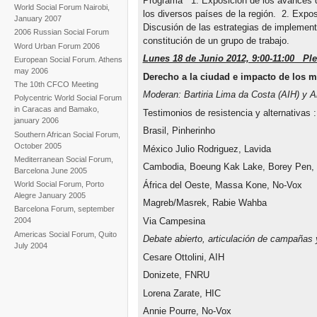
Programa 1. Exposición de los avances q
World Social Forum Nairobi,
los diversos países de la región. 2. Expo
January 2007
Discusión de las estrategias de implemen
2006 Russian Social Forum
constitución de un grupo de trabajo.
Word Urban Forum 2006
Lunes 18 de Junio 2012, 9:00-11:00 Ple
European Social Forum. Athens
may 2006
Derecho a la ciudad e impacto de los 
The 10th CFCO Meeting
Moderan: Bartiria Lima da Costa (AIH) y 
Polycentric World Social Forum
in Caracas and Bamako,
Testimonios de resistencia y alternativas :
january 2006
Brasil, Pinherinho
Southern African Social Forum,
October 2005
México Julio Rodriguez, Lavida
Mediterranean Social Forum,
Cambodia, Boeung Kak Lake, Borey Pen
Barcelona June 2005
África del Oeste, Massa Kone, No-Vox
World Social Forum, Porto
Alegre January 2005
Magreb/Masrek, Rabie Wahba
Barcelona Forum, september
Via Campesina
2004
Americas Social Forum, Quito
Debate abierto, articulación de campañas 
July 2004
Cesare Ottolini, AIH
Donizete, FNRU
Lorena Zarate, HIC
Annie Pourre, No-Vox