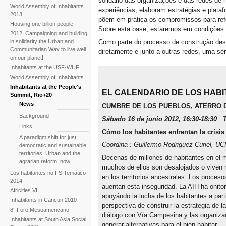
solidário das organizações e das redes de
World Assembly of Inhabitants
experiências, elaboram estratégias e plata
2013
põem em prática os compromissos para refor
Housing one billion people
Sobre esta base, estaremos em condições 
2012: Campaigning and building
Como parte do processo de construção dest
in solidarity the Urban and
Communitarian Way to live well
diretamente e junto a outras redes, uma sé
on our planet!
Inhabitants at the USF-WUF
World Assembly of Inhabitants
Inhabitants at the People's
EL CALENDARIO DE LOS HABI
Summit, Rio+20
News
CUMBRE DE LOS PUEBLOS, ATERRO
Background
Sábado 16 de junio 2012, 16:30-18:30
Links
Cómo los habitantes enfrentan la crísis
A paradigm shift for just,
Coordina : Guillermo Rodriguez Curiel, U
democratic and sustainable
territories: Urban and the
Decenas de millones de habitantes en el m
agrarian reform, now!
muchos de ellos son desalojados o viven m
Los habitantes no FS Temático
en los territorios ancestrales. Los proceso
2014
auentan esta inseguridad. La AIH ha onito
Africities VI
apoyándo la lucha de los habitantes a part
Inhabitants in Cancun 2010
perspectiva de construir la estrategia de l
8° Foro Mesoamericano
diálogo con Vía Campesina y las organizac
Inhabitants at South Asia Social
generar alternativas para el bien habitar.