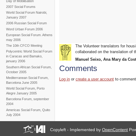
Day of Mobilisation
2007 Social Forums
World Social Forum Nairobi,
January 2007
2006 Russian Social Forum
Word Urban Forum 2006
European Social Forum. Athens
may 2006
The Volunteer translators for housi
The 10th CFCO Meeting
collaborated on the translation of t
Polycentric World Social Forum
in Caracas and Bamako,
Manuel Seixo, Ana Mary da Cost
january 2006
Comments
Southern African Social Forum,
October 2005
Mediterranean Social Forum,
Log in
or
create a user account
to comment
Barcelona June 2005
World Social Forum, Porto
Alegre January 2005
Barcelona Forum, september
2004
Americas Social Forum, Quito
July 2004
Copyleft - Implemented by
OpenContent
Pow