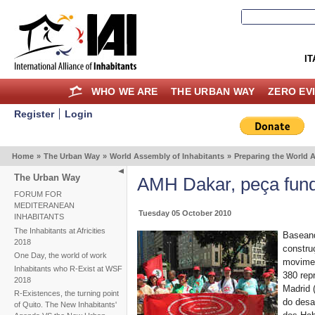
IT
WHO WE ARE
THE URBAN WAY
ZERO EV
Register
Login
Home
»
The Urban Way
»
World Assembly of Inhabitants
»
Preparing the World 
The Urban Way
AMH Dakar, peça fund
FORUM FOR
MEDITERANEAN
Tuesday 05 October 2010
INHABITANTS
The Inhabitants at Africities
Baseand
2018
constru
One Day, the world of work
movimen
Inhabitants who R-Exist at WSF
380 rep
2018
Madrid 
R-Existences, the turning point
do desa
of Quito. The New Inhabitants'