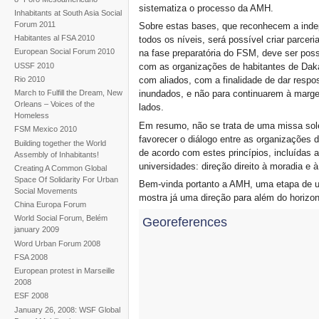
sistematiza o processo da AMH.
Inhabitants at South Asia Social
Forum 2011
Sobre estas bases, que reconhecem a inde
Habitantes al FSA 2010
todos os níveis, será possível criar parcer
European Social Forum 2010
na fase preparatória do FSM, deve ser pos
USSF 2010
com as organizações de habitantes de Daka
Rio 2010
com aliados, com a finalidade de dar respo
March to Fulfill the Dream, New
inundados, e não para continuarem à marg
Orleans – Voices of the
lados.
Homeless
Em resumo, não se trata de uma missa so
FSM Mexico 2010
favorecer o diálogo entre as organizações
Building together the World
de acordo com estes princípios, incluídas 
Assembly of Inhabitants!
universidades: direção direito à moradia e à
Creating A Common Global
Space Of Solidarity For Urban
Bem-vinda portanto a AMH, uma etapa de u
Social Movements
mostra já uma direção para além do horizon
China Europa Forum
World Social Forum, Belém
Georeferences
january 2009
Word Urban Forum 2008
FSA 2008
European protest in Marseille
2008
ESF 2008
January 26, 2008: WSF Global