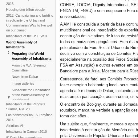
2013
COHRE, LOCOA, Dignity International, SE
Housing one billion people
ENDA TM, FNRU) e sem esquecer o Foro da
2012: Campaigning and building
universidades.
in solidarity the Urban and
A AMH é construída a partir da base conti
Communitarian Way to live well
multidimensional de intercâmbio de experiê
on our planet!
construção de iniciativas de lutas de resis
Inhabitants at the USF-WUF
todos os horizontes geográficos. Esta é a 
World Assembly of
Inhabitants
pelo plenário do Foro Social Urbano do Rio 
decisivo com a constituição de Comitês Prom
Preparing the World
Assembly of Inhabitants
especialmente na ocasião dos Foros Socia
FSA em Assunção) e outros eventos em toda
From the WAI Steering
Committee
Bangalore para a Ásia, Moscou para a Rúss
News from Dakar
Corresponde, de fato, aos Comitês Promotor
Image galleries
fazer emergir o habitante g-local, seus c
Subscribe the Declaration
agenda até e depois de Dakar, incluindo a 
of the World Assembly of
mais ampla participação, assim como, os 
Inhabitants!
O encontro de Bobigny, durante as Jornadas
Inhabitants at the People's
Background
Summit, Rio+20
(outubro), marca na verdade a aparição des
Video
Los habitantes no FS Temático
toma decisões.
2014
Um sujeito que, finalmente, merece o apare
Africities VI
isso devido à construção da Memória dos h
Inhabitants in Cancun 2010
pela Universidade Popular Urbana e basead
8° Foro Mesoamericano