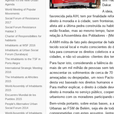
dos Hab
Agenda VS the New Urban
Agenda
Dakar.
World Meeting of Popular
A ideia
Movements
favorecida pela AIH, tem por finalidade refo
Social Forum of Resistance
direito à moradia e à cidade, sem fronteiras
2017
afeta até a última pedra construída ou habi
Social Forum Resistance
estão fixadas, mas ao mesmo tempo, fazem 
Habitat 3
relação à Assembleia dos Pobladores - (Mé
Charter of Responsibilities for
habitants
A AMH milita de fato pelo despontar de ha
Inhabitants at WSF 2016
tecido social local e muito conscientes do
Inhabitants at Urban Social
luta para conservar os direitos coletivos e
Forum (Surabaya)
cidades, e não só usuários- clientes dos terr
The inhabitants to the TSF in
Para fazer isto, considerando a falência do
Porto Alegre
mais de um mil milhão de pessoas sem teto
International Strategic Meeting
2016
acrescentar os sofrimentos de cerca de 7
The Inhabitants at Africities
ameaçadas ou despejadas, um novo Pacto S
2015
desta vez baseado nos direitos humanos e 
World Assembly of Inhabitants
Para melhor explicar, o direito à cidade dev
2015
direito à moradia no serviço público, coopera
Encuentro Mundial de los
urbanismo com os moradores participando 
Pueblos 2015
Bem-vinda portanto, sobre estas bases, a
People's Alternative Urban
Urbanas ao FSM de Belém, seja ele de todas
Social Forum 2014
comprometidas com estes assuntos, (entre
World Assembly of Inhabitants